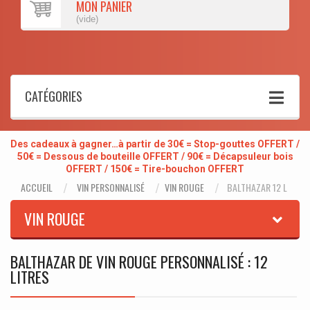
MON PANIER
(vide)
CATÉGORIES
Des cadeaux à gagner…à partir de 30€ = Stop-gouttes OFFERT /
50€ = Dessous de bouteille OFFERT / 90€ = Décapsuleur bois
OFFERT / 150€ = Tire-bouchon OFFERT
ACCUEIL
VIN PERSONNALISÉ
VIN ROUGE
BALTHAZAR 12 L
VIN ROUGE
BALTHAZAR DE VIN ROUGE PERSONNALISÉ : 12
LITRES