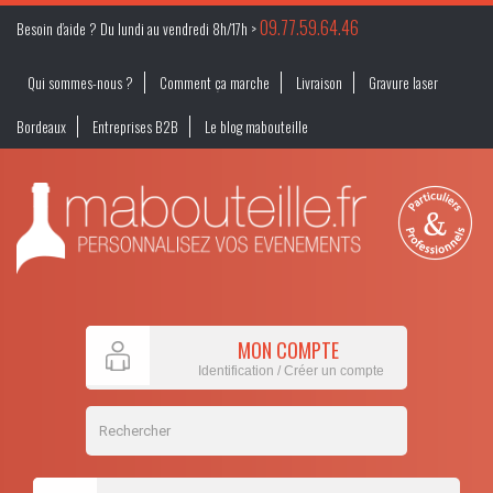
09.77.59.64.46
Besoin d’aide ? Du lundi au vendredi 8h/17h >
Qui sommes-nous ?
Comment ça marche
Livraison
Gravure laser
Bordeaux
Entreprises B2B
Le blog mabouteille
MON COMPTE
Identification / Créer un compte