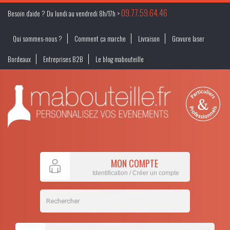
09.77.59.64.46
Besoin d’aide ? Du lundi au vendredi 8h/17h >
Qui sommes-nous ?
Comment ça marche
Livraison
Gravure laser
Bordeaux
Entreprises B2B
Le blog mabouteille
MON COMPTE
Identification / Créer un compte