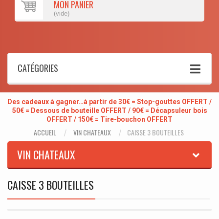
MON PANIER
(vide)
CATÉGORIES
Des cadeaux à gagner…à partir de 30€ = Stop-gouttes OFFERT /
50€ = Dessous de bouteille OFFERT / 90€ = Décapsuleur bois
OFFERT / 150€ = Tire-bouchon OFFERT
ACCUEIL
VIN CHATEAUX
CAISSE 3 BOUTEILLES
VIN CHATEAUX
CAISSE 3 BOUTEILLES