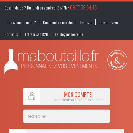
09.77.59.64.46
Besoin d’aide ? Du lundi au vendredi 8h/17h >
Qui sommes-nous ?
Comment ça marche
Livraison
Gravure laser
Bordeaux
Entreprises B2B
Le blog mabouteille
MON COMPTE
Identification / Créer un compte