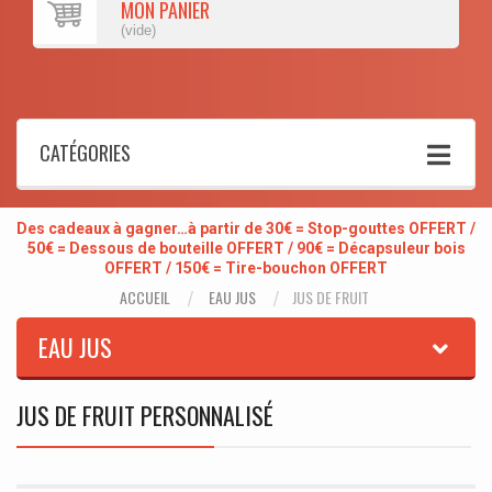
MON PANIER
(vide)
CATÉGORIES
Des cadeaux à gagner…à partir de 30€ = Stop-gouttes OFFERT /
50€ = Dessous de bouteille OFFERT / 90€ = Décapsuleur bois
OFFERT / 150€ = Tire-bouchon OFFERT
ACCUEIL
EAU JUS
JUS DE FRUIT
EAU JUS
JUS DE FRUIT PERSONNALISÉ