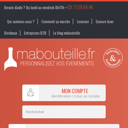
09.77.59.64.46
Besoin d’aide ? Du lundi au vendredi 8h/17h >
Qui sommes-nous ?
Comment ça marche
Livraison
Gravure laser
Bordeaux
Entreprises B2B
Le blog mabouteille
MON COMPTE
Identification / Créer un compte