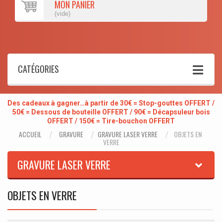
MON PANIER
(vide)
CATÉGORIES
Des cadeaux à gagner…à partir de 30€ = Stop-gouttes OFFERT /
50€ = Dessous de bouteille OFFERT / 90€ = Décapsuleur bois
OFFERT / 150€ = Tire-bouchon OFFERT
ACCUEIL
GRAVURE
GRAVURE LASER VERRE
OBJETS EN
VERRE
GRAVURE LASER VERRE
OBJETS EN VERRE