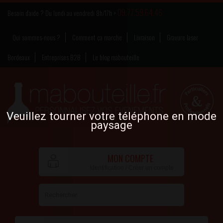
09.77.59.64.46
Besoin d’aide ? Du lundi au vendredi 8h/17h >
Qui sommes-nous ?
Comment ça marche
Livraison
Gravure laser
Bordeaux
Entreprises B2B
Le blog mabouteille
Veuillez tourner votre téléphone en mode
paysage
MON COMPTE
Identification / Créer un compte