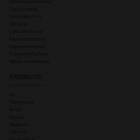
Comment ça marche ?
Espace presse
Contactez-nous
Affiliation
L'avis des clients
Eau personnalisée
Espace entreprise
Présentoir PLV bois
Whisky personnalisé
PERSONNALISEZ
Vin
Champagne
Alcool
Eau jus
Magnum
Coffrets
Vin chateaux