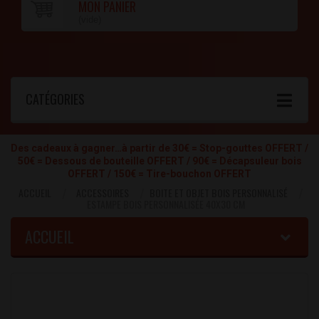
MON PANIER
(vide)
CATÉGORIES
Des cadeaux à gagner…à partir de 30€ = Stop-gouttes OFFERT /
50€ = Dessous de bouteille OFFERT / 90€ = Décapsuleur bois
OFFERT / 150€ = Tire-bouchon OFFERT
ACCUEIL
ACCESSOIRES
BOITE ET OBJET BOIS PERSONNALISÉ
ESTAMPE BOIS PERSONNALISÉE 40X30 CM
ACCUEIL