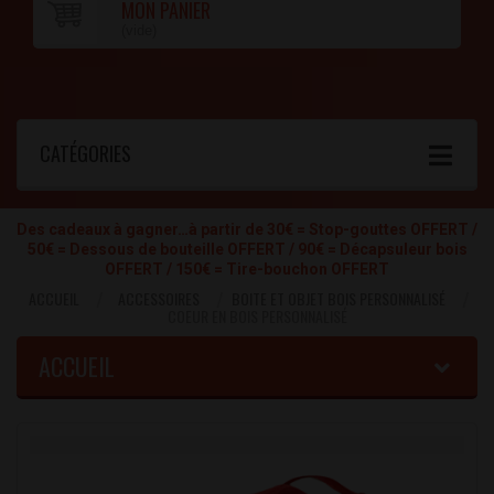
MON PANIER
(vide)
CATÉGORIES
Des cadeaux à gagner…à partir de 30€ = Stop-gouttes OFFERT /
50€ = Dessous de bouteille OFFERT / 90€ = Décapsuleur bois
OFFERT / 150€ = Tire-bouchon OFFERT
ACCUEIL
ACCESSOIRES
BOITE ET OBJET BOIS PERSONNALISÉ
COEUR EN BOIS PERSONNALISÉ
ACCUEIL