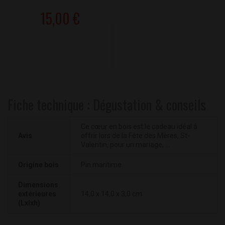
15,00 €
Fiche technique : Dégustation & conseils
Ce cœur en bois est le cadeau idéal à
Avis
offrir lors de la Fête des Mères, St-
Valentin, pour un mariage, ...
Origine bois
Pin maritime
Dimensions
extérieures
14,0 x 14,0 x 3,0 cm
(Lxlxh)