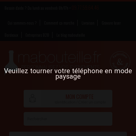
09.77.59.64.46
Besoin d’aide ? Du lundi au vendredi 8h/17h >
Qui sommes-nous ?
Comment ça marche
Livraison
Gravure laser
Bordeaux
Entreprises B2B
Le blog mabouteille
Veuillez tourner votre téléphone en mode
paysage
MON COMPTE
Identification / Créer un compte