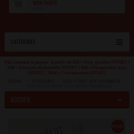
MON PANIER
(vide)
CATÉGORIES
Des cadeaux à gagner…à partir de 30€ = Stop-gouttes OFFERT /
50€ = Dessous de bouteille OFFERT / 90€ = Décapsuleur bois
OFFERT / 150€ = Tire-bouchon OFFERT
ACCUEIL
ACCESSOIRES
BOITE ET OBJET BOIS PERSONNALISÉ
PLANCHE À DÉCOUPER DÉGUSTATION PERSONNALISÉE
ACCUEIL
SOLDES