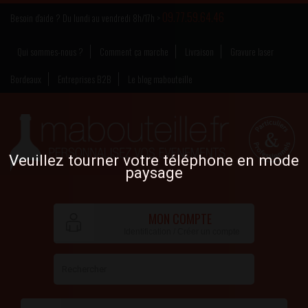
09.77.59.64.46
Besoin d’aide ? Du lundi au vendredi 8h/17h >
Qui sommes-nous ?
Comment ça marche
Livraison
Gravure laser
Bordeaux
Entreprises B2B
Le blog mabouteille
Veuillez tourner votre téléphone en mode
paysage
MON COMPTE
Identification / Créer un compte