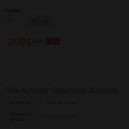
Quantité:
27,30 €
39,00 €
-30%
Fiche technique : Dégustation & conseils
Origine bois
Hêtre de france
Dimensions
60 x 10 x 2.5 cm
(Lxlxh)