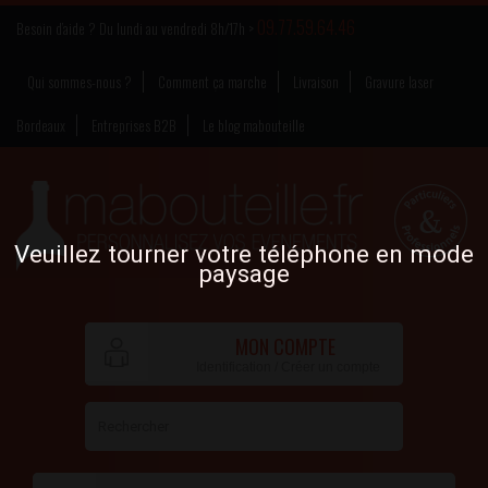
09.77.59.64.46
Besoin d’aide ? Du lundi au vendredi 8h/17h >
Qui sommes-nous ?
Comment ça marche
Livraison
Gravure laser
Bordeaux
Entreprises B2B
Le blog mabouteille
Veuillez tourner votre téléphone en mode
paysage
MON COMPTE
Identification / Créer un compte