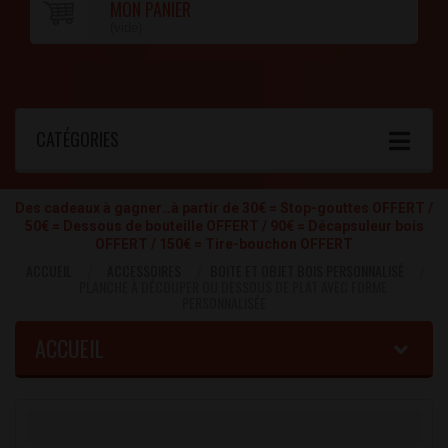
MON PANIER
(vide)
CATÉGORIES
Des cadeaux à gagner…à partir de 30€ = Stop-gouttes OFFERT /
50€ = Dessous de bouteille OFFERT / 90€ = Décapsuleur bois
OFFERT / 150€ = Tire-bouchon OFFERT
ACCUEIL
ACCESSOIRES
BOITE ET OBJET BOIS PERSONNALISÉ
PLANCHE À DÉCOUPER OU DESSOUS DE PLAT AVEC FORME
PERSONNALISÉE
ACCUEIL