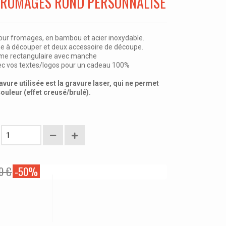
 FROMAGES ROND PERSONNALISÉ
our fromages, en bambou et acier inoxydable.
he à découper et deux accessoire de découpe.
orme rectangulaire avec manche
ec vos textes/logos pour un cadeau 100%
vure utilisée est la gravure laser, qui ne permet
uleur (effet creusé/brulé).
0 €
-50%