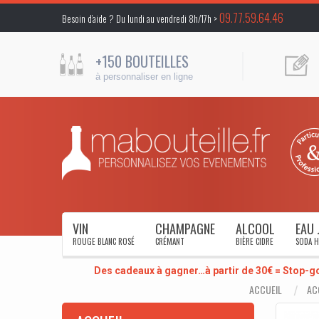
09.77.59.64.46
Besoin d’aide ? Du lundi au vendredi 8h/17h >
+150 BOUTEILLES
à personnaliser en ligne
VIN
CHAMPAGNE
ALCOOL
EAU 
ROUGE BLANC ROSÉ
CRÉMANT
BIÈRE CIDRE
SODA H
Des cadeaux à gagner…à partir de 30€ = Stop-g
ACCUEIL
AC