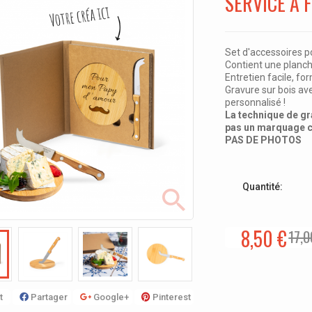
SERVICE À
Set d'accessoires p
Contient une planc
Entretien facile, f
Gravure sur bois av
personnalisé !
La technique de gra
pas un marquage co
PAS DE PHOTOS
Quantité:
8,50 €
17,0
t
Partager
Google+
Pinterest