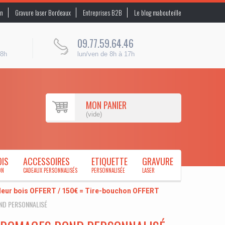
on
Gravure laser Bordeaux
Entreprises B2B
Le blog mabouteille
09.77.59.64.46
48h
lun/ven de 8h à 17h
MON PANIER
(vide)
OIS
ACCESSOIRES
ETIQUETTE
GRAVURE
ON
CADEAUX PERSONNALISÉS
PERSONNALISÉE
LASER
uleur bois OFFERT / 150€ = Tire-bouchon OFFERT
ND PERSONNALISÉ