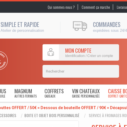
Qui sommes-nous ?
Comment ça marche
Livrais
SIMPLE ET RAPIDE
COMMANDES
Atelier de personnalisation
expédiées sous 24/
MON COMPTE
Identification / Créer un compte
JUS
MAGNUM
COFFRETS
VIN CHATEAUX
CAISSE B
UILE
AUTRES FORMATS
CADEAUX
CAISSE PERSONNALISÉE
COFFRET CART
outtes OFFERT / 50€ = Dessous de bouteille OFFERT / 90€ = Décaps
CESSOIRES
BOITE ET OBJET BOIS PERSONNALISÉ
SERVICE À FROMAGES RO