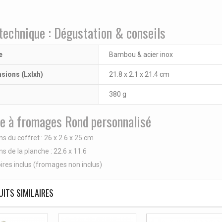
technique : Dégustation & conseils
e
Bambou & acier inox
sions (Lxlxh)
21.8 x 2.1 x 21.4 cm
380 g
e à fromages Rond personnalisé
s du coffret :
26 x 2.6 x 25 cm
s de la planche : 22.6 x 11.6
ires inclus (fromages non inclus)
ITS SIMILAIRES