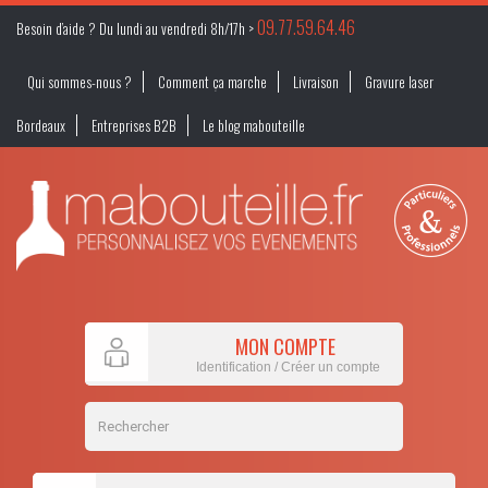
09.77.59.64.46
Besoin d’aide ? Du lundi au vendredi 8h/17h >
Qui sommes-nous ?
Comment ça marche
Livraison
Gravure laser
Bordeaux
Entreprises B2B
Le blog mabouteille
MON COMPTE
Identification / Créer un compte