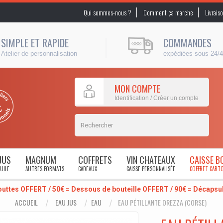
Qui sommes-nous ?
Comment ça marche
Livrais
SIMPLE ET RAPIDE
COMMANDES
Atelier de personnalisation
expédiées sous 24/
MON COMPTE
Identification / Créer un compte
JUS
MAGNUM
COFFRETS
VIN CHATEAUX
CAISSE B
UILE
AUTRES FORMATS
CADEAUX
CAISSE PERSONNALISÉE
COFFRET CART
outtes OFFERT / 50€ = Dessous de bouteille OFFERT / 90€ = Décaps
ACCUEIL
EAU JUS
EAU
EAU PÉTILLANTE OREZZA (CORSE)