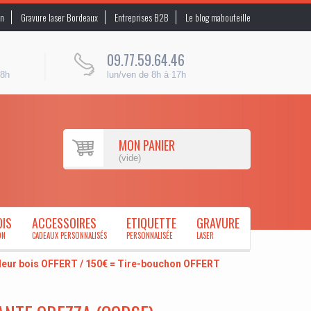
on
Gravure laser Bordeaux
Entreprises B2B
Le blog mabouteille
09.77.59.64.46
48h
lun/ven de 8h à 17h
MON PANIER
(vide)
OIS
ACCESSOIRES
ETIQUETTE
GRAVURE
ON
CADEAUX PERSONNALISÉS
PERSONNALISÉE
LASER
uleur bois OFFERT / 150€ = Tire-bouchon OFFERT