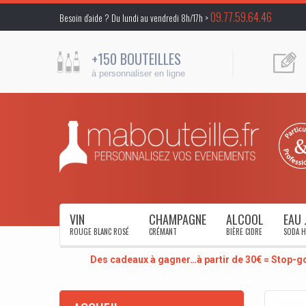
09.77.59.64.46
Besoin d’aide ? Du lundi au vendredi 8h/17h >
+150 BOUTEILLES
à personnaliser en ligne
VIN
CHAMPAGNE
ALCOOL
EAU 
ROUGE BLANC ROSÉ
CRÉMANT
BIÈRE CIDRE
SODA H
Des cadeaux à gagner…à partir de 30€ = Stop-g