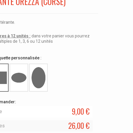
ANTE OREZZA (CORSE)
ltérante.
es à 12 unités :
dans votre panier vous pourrez
ples de 1, 3, 6 ou 12 unités
quette personnalisée :
mmander:
9,00 €
le
26,00 €
les