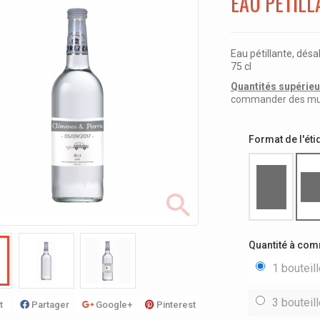
EAU PÉTILL
Eau pétillante, désa
75 cl
Quantités supérieur
commander des multi
Format de l'éti
Quantité à co
1 bouteil
3 bouteil
t
Partager
Google+
Pinterest