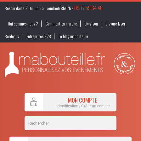
09.77.59.64.46
Besoin d’aide ? Du lundi au vendredi 8h/17h >
Qui sommes-nous ?
Comment ça marche
Livraison
Gravure laser
Bordeaux
Entreprises B2B
Le blog mabouteille
MON COMPTE
Identification / Créer un compte