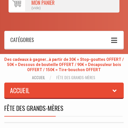
MON PANIER
(vide)
CATÉGORIES
Des cadeaux à gagner…à partir de 30€ = Stop-gouttes OFFERT /
50€ = Dessous de bouteille OFFERT / 90€ = Décapsuleur bois
OFFERT / 150€ = Tire-bouchon OFFERT
ACCUEIL
FÊTE DES GRANDS-MÈRES
ACCUEIL
FÊTE DES GRANDS-MÈRES