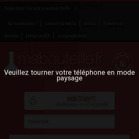
09.77.59.64.46
Besoin d’aide ? Du lundi au vendredi 8h/17h >
Qui sommes-nous ?
Comment ça marche
Livraison
Gravure laser
Bordeaux
Entreprises B2B
Le blog mabouteille
Veuillez tourner votre téléphone en mode
paysage
MON COMPTE
Identification / Créer un compte