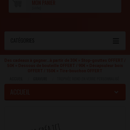
MON PANIER
(vide)
CATÉGORIES
Des cadeaux à gagner…à partir de 30€ = Stop-gouttes OFFERT /
50€ = Dessous de bouteille OFFERT / 90€ = Décapsuleur bois
OFFERT / 150€ = Tire-bouchon OFFERT
ACCUEIL
GRAVURE
TROPHÉE ROND EN VERRE PERSONNALISÉ
ACCUEIL