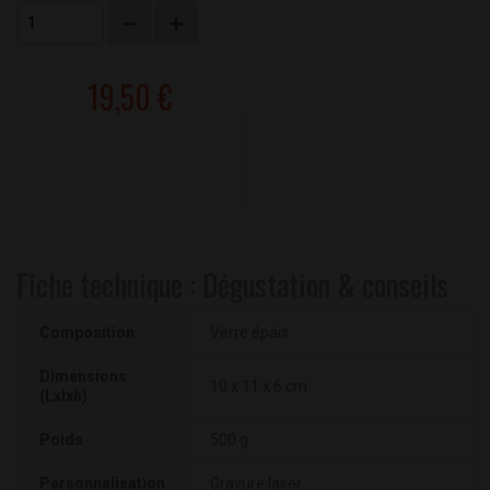
19,50 €
Fiche technique : Dégustation & conseils
Composition
Verre épais
Dimensions
10 x 11 x 6 cm
(Lxlxh)
Poids
500 g
Personnalisation
Gravure laser