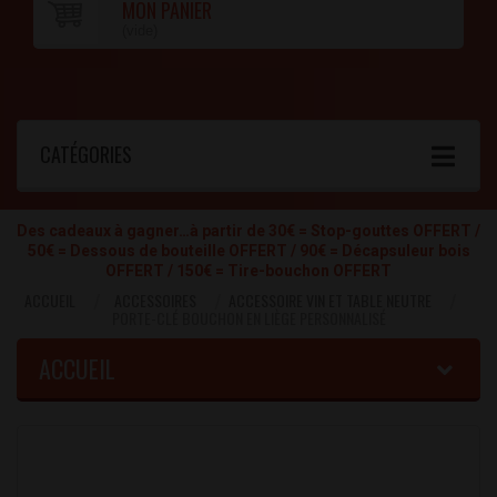
MON PANIER
(vide)
CATÉGORIES
Des cadeaux à gagner…à partir de 30€ = Stop-gouttes OFFERT /
50€ = Dessous de bouteille OFFERT / 90€ = Décapsuleur bois
OFFERT / 150€ = Tire-bouchon OFFERT
ACCUEIL
ACCESSOIRES
ACCESSOIRE VIN ET TABLE NEUTRE
PORTE-CLÉ BOUCHON EN LIÈGE PERSONNALISÉ
ACCUEIL