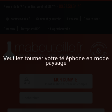
09.77.59.64.46
Besoin d’aide ? Du lundi au vendredi 8h/17h >
Qui sommes-nous ?
Comment ça marche
Livraison
Gravure laser
Bordeaux
Entreprises B2B
Le blog mabouteille
Veuillez tourner votre téléphone en mode
paysage
MON COMPTE
Identification / Créer un compte