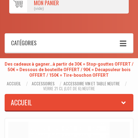
MON PANIER
(vide)
CATÉGORIES
Des cadeaux à gagner…à partir de 30€ = Stop-gouttes OFFERT /
50€ = Dessous de bouteille OFFERT / 90€ = Décapsuleur bois
OFFERT / 150€ = Tire-bouchon OFFERT
ACCUEIL
ACCESSOIRES
ACCESSOIRE VIN ET TABLE NEUTRE
VERRE 21 CL (LOT DE 6) NEUTRE
ACCUEIL