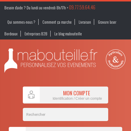
09.77.59.64.46
Besoin d’aide ? Du lundi au vendredi 8h/17h >
Qui sommes-nous ?
Comment ça marche
Livraison
Gravure laser
Bordeaux
Entreprises B2B
Le blog mabouteille
MON COMPTE
Identification / Créer un compte