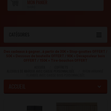
MON PANIER
(vide)
CATÉGORIES
Des cadeaux à gagner…à partir de 30€ = Stop-gouttes OFFERT /
50€ = Dessous de bouteille OFFERT / 90€ = Décapsuleur bois
OFFERT / 150€ = Tire-bouchon OFFERT
ACCUEIL
COFFRETS
ALCOOLS DE MARQUE AVEC CAISSE PERSONNALISÉE
RHUM ARRANGÉ
FLAMBÉE AVEC CAISSE BOIS PERSONNALISÉE
ACCUEIL