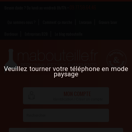
09.77.59.64.46
Besoin d’aide ? Du lundi au vendredi 8h/17h >
Qui sommes-nous ?
Comment ça marche
Livraison
Gravure laser
Bordeaux
Entreprises B2B
Le blog mabouteille
Veuillez tourner votre téléphone en mode
paysage
MON COMPTE
Identification / Créer un compte