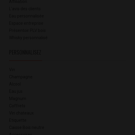
Affiliation
L'avis des clients
Eau personnalisée
Espace entreprise
Présentoir PLV bois
Whisky personnalisé
PERSONNALISEZ
Vin
Champagne
Alcool
Eau jus
Magnum
Coffrets
Vin chateaux
Etiquette
Caisse Bois neutre
Accessoires