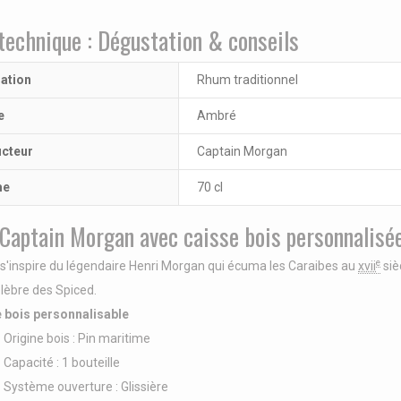
technique : Dégustation & conseils
lation
Rhum traditionnel
e
Ambré
cteur
Captain Morgan
me
70 cl
Captain Morgan avec caisse bois personnalisé
e
'inspire du légendaire Henri Morgan
qui écuma les Caraibes
au
xvii
siè
élèbre des Spiced.
e bois personnalisable
ne bois : Pin maritime
ité : 1 bouteille
me ouverture : Glissière