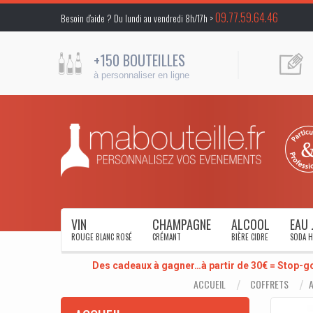
09.77.59.64.46
Besoin d’aide ? Du lundi au vendredi 8h/17h >
+150 BOUTEILLES
à personnaliser en ligne
VIN
CHAMPAGNE
ALCOOL
EAU 
ROUGE BLANC ROSÉ
CRÉMANT
BIÈRE CIDRE
SODA H
Des cadeaux à gagner…à partir de 30€ = Stop-g
ACCUEIL
COFFRETS
A