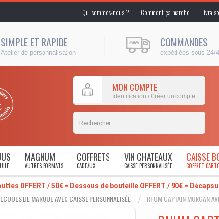
Qui sommes-nous ?
Comment ça marche
Livrais
SIMPLE ET RAPIDE
COMMANDES
Atelier de personnalisation
expédiées sous 24/
MON COMPTE
Identification / Créer un compte
JUS
MAGNUM
COFFRETS
VIN CHATEAUX
CAISSE B
UILE
AUTRES FORMATS
CADEAUX
CAISSE PERSONNALISÉE
COFFRET CART
outtes OFFERT / 50€ = Dessous de bouteille OFFERT / 90€ = Décaps
LCOOLS DE MARQUE AVEC CAISSE PERSONNALISÉE
RHUM CAPTAIN MORGAN AVE