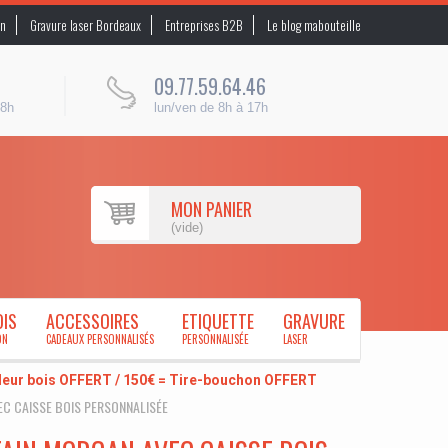
on
Gravure laser Bordeaux
Entreprises B2B
Le blog mabouteille
09.77.59.64.46
48h
lun/ven de 8h à 17h
MON PANIER
(vide)
OIS
ACCESSOIRES
ETIQUETTE
GRAVURE
ON
CADEAUX PERSONNALISÉS
PERSONNALISÉE
LASER
uleur bois OFFERT / 150€ = Tire-bouchon OFFERT
C CAISSE BOIS PERSONNALISÉE