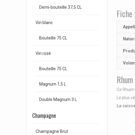
Demi-bouteille 37,5 CL
Fiche 
Vin blanc
Appel
Bouteille 75 CL
Natur
Produ
Vin rosé
Volu
Bouteille 75 CL
Rhum 
Magnum 1,5 L
Ce Rhum s
Le plus c
Double Magnum 3 L
La caiss
- Origi
Champagne
- Capac
- Systè
Champagne Brut