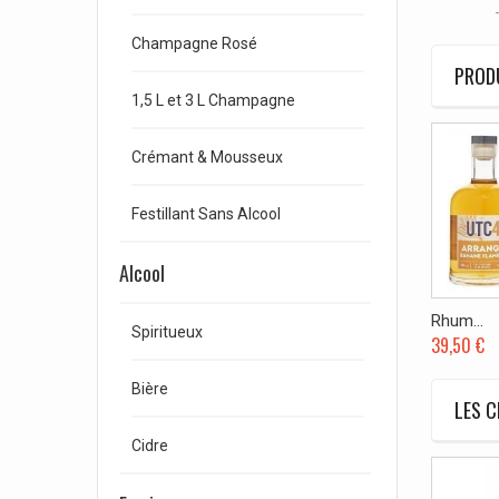
- Intéri
Champagne Rosé
PRODU
1,5 L et 3 L Champagne
Crémant & Mousseux
Festillant Sans Alcool
Alcool
Rhum...
Spiritueux
39,50 €
Bière
LES C
Cidre