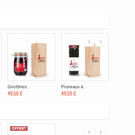
Griottines...
Pruneaux à...
Rhum Saint
49,50 €
49,50 €
49,90 €