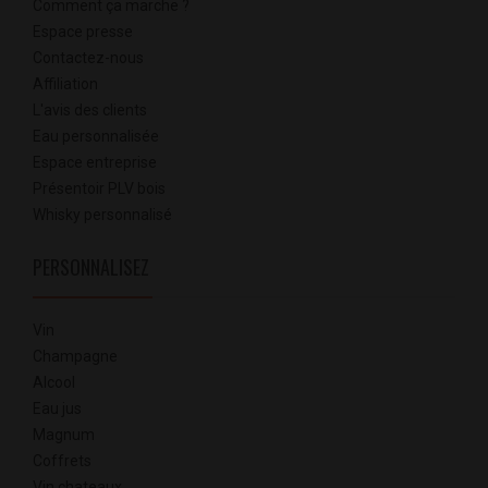
Comment ça marche ?
Espace presse
Contactez-nous
Affiliation
L'avis des clients
Eau personnalisée
Espace entreprise
Présentoir PLV bois
Whisky personnalisé
PERSONNALISEZ
Vin
Champagne
Alcool
Eau jus
Magnum
Coffrets
Vin chateaux