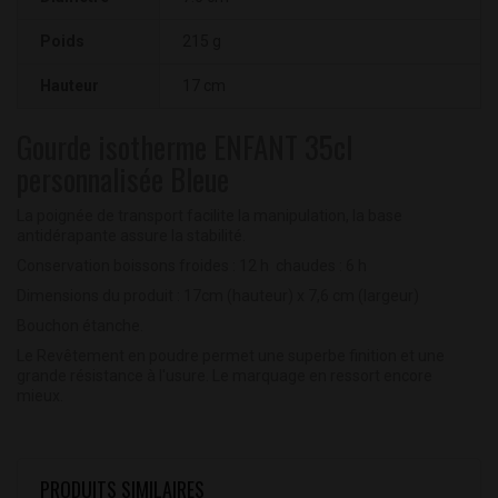
Poids
215 g
Hauteur
17 cm
Gourde isotherme ENFANT 35cl
personnalisée Bleue
La poignée de transport facilite la manipulation, la base
antidérapante assure la stabilité.
Conservation boissons froides : 12 h chaudes : 6 h
Dimensions du produit : 17cm (hauteur) x 7,6 cm (largeur)
Bouchon étanche.
Le Revêtement en poudre permet une superbe finition et une
grande résistance à l'usure. Le marquage en ressort encore
mieux.
PRODUITS SIMILAIRES