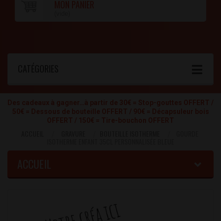
MON PANIER
(vide)
CATÉGORIES
Des cadeaux à gagner…à partir de 30€ = Stop-gouttes OFFERT /
50€ = Dessous de bouteille OFFERT / 90€ = Décapsuleur bois
OFFERT / 150€ = Tire-bouchon OFFERT
ACCUEIL
GRAVURE
BOUTEILLE ISOTHERME
GOURDE
ISOTHERME ENFANT 35CL PERSONNALISÉE BLEUE
ACCUEIL