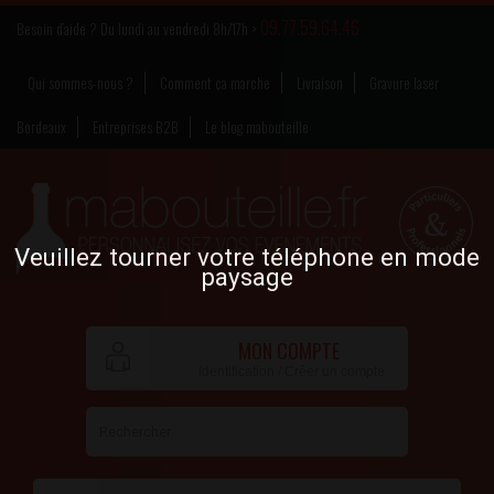
09.77.59.64.46
Besoin d’aide ? Du lundi au vendredi 8h/17h >
Qui sommes-nous ?
Comment ça marche
Livraison
Gravure laser
Bordeaux
Entreprises B2B
Le blog mabouteille
Veuillez tourner votre téléphone en mode
paysage
MON COMPTE
Identification / Créer un compte