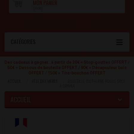
MON PANIER
(vide)
CATÉGORIES
Des cadeaux à gagner…à partir de 30€ = Stop-gouttes OFFERT /
50€ = Dessous de bouteille OFFERT / 90€ = Décapsuleur bois
OFFERT / 150€ = Tire-bouchon OFFERT
ACCUEIL
FÊTE DES MÈRES
BOUTEILLE ISOTHERME ROUGE 50CL
À GRAVER
ACCUEIL