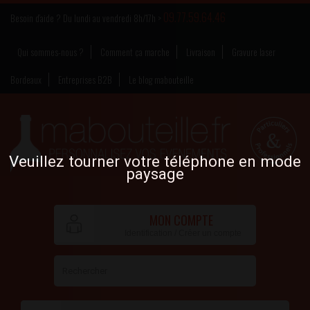
09.77.59.64.46
Besoin d’aide ? Du lundi au vendredi 8h/17h >
Qui sommes-nous ?
Comment ça marche
Livraison
Gravure laser
Bordeaux
Entreprises B2B
Le blog mabouteille
Veuillez tourner votre téléphone en mode
paysage
MON COMPTE
Identification / Créer un compte