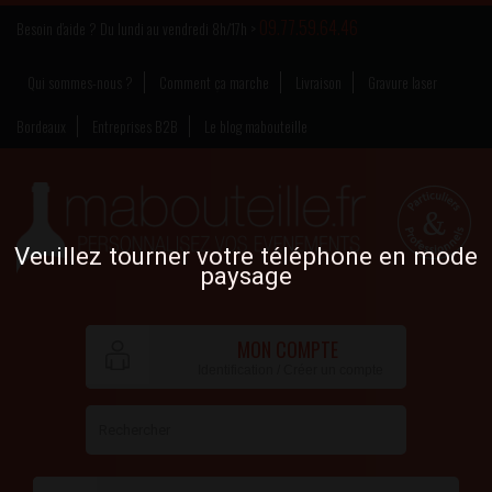
09.77.59.64.46
Besoin d’aide ? Du lundi au vendredi 8h/17h >
Qui sommes-nous ?
Comment ça marche
Livraison
Gravure laser
Bordeaux
Entreprises B2B
Le blog mabouteille
Veuillez tourner votre téléphone en mode
paysage
MON COMPTE
Identification / Créer un compte