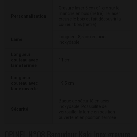
Gravure laser 5 cm x 1 cm sur le
manche en bois (hêtre) : le laser
Personnalisation
creuse le bois et fait découvrir la
couleur bois (hêtre)
Longueur 8,5 cm en acier
Lame
inoxydable
Longueur
couteau avec
11 cm
lame fermée
Longueur
couteau avec
19,5 cm
lame ouverte
Bague de sécurité en acier
inoxydable. Possibilité de
Sécurité
verrouiller la lame en position
ouverte et en position fermée
OPINEL N°08 Baroudeur Kaki Inox gravure