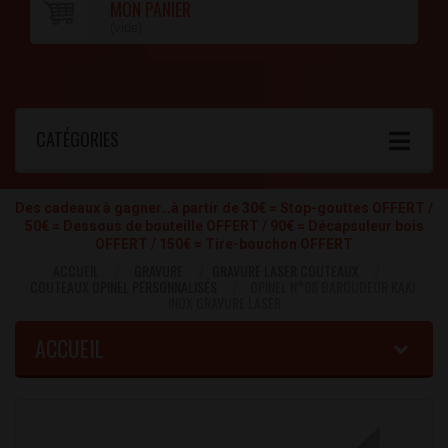
MON PANIER
(vide)
CATÉGORIES
Des cadeaux à gagner…à partir de 30€ = Stop-gouttes OFFERT /
50€ = Dessous de bouteille OFFERT / 90€ = Décapsuleur bois
OFFERT / 150€ = Tire-bouchon OFFERT
ACCUEIL
GRAVURE
GRAVURE LASER COUTEAUX
COUTEAUX OPINEL PERSONNALISÉS
OPINEL N°08 BAROUDEUR KAKI
INOX GRAVURE LASER
ACCUEIL