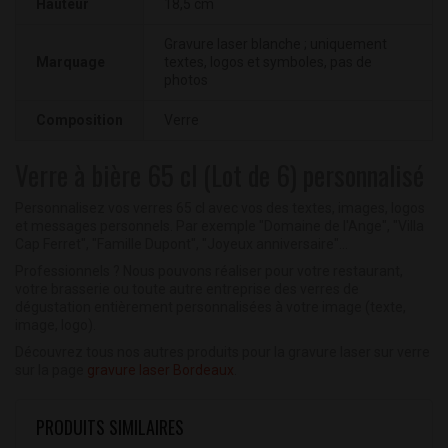
Hauteur
18,5 cm
Gravure laser blanche ; uniquement
Marquage
textes, logos et symboles, pas de
photos
Composition
Verre
Verre à bière 65 cl (Lot de 6) personnalisé
Personnalisez vos verres 65 cl avec vos des textes, images, logos
et messages personnels. Par exemple "Domaine de l'Ange", "Villa
Cap Ferret", "Famille Dupont", "Joyeux anniversaire"...
Professionnels ? Nous pouvons réaliser pour votre restaurant,
votre brasserie ou toute autre entreprise des verres de
dégustation entièrement personnalisées à votre image (texte,
image, logo).
Découvrez tous nos autres produits pour la gravure laser sur verre
sur la page
gravure laser Bordeaux
.
PRODUITS SIMILAIRES