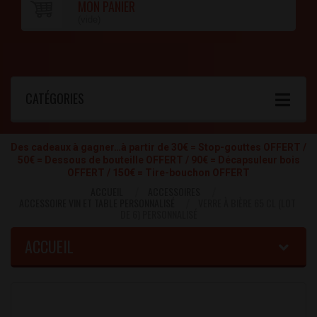
MON PANIER
(vide)
CATÉGORIES
Des cadeaux à gagner…à partir de 30€ = Stop-gouttes OFFERT /
50€ = Dessous de bouteille OFFERT / 90€ = Décapsuleur bois
OFFERT / 150€ = Tire-bouchon OFFERT
ACCUEIL
ACCESSOIRES
ACCESSOIRE VIN ET TABLE PERSONNALISÉ
VERRE À BIÈRE 65 CL (LOT
DE 6) PERSONNALISÉ
ACCUEIL