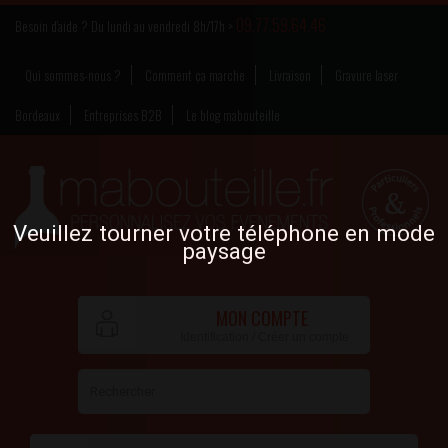
09.77.59.64.46
Besoin d’aide ? Du lundi au vendredi 8h/17h >
Qui sommes-nous ?
Comment ça marche
Livraison
Gravure laser
Bordeaux
Entreprises B2B
Le blog mabouteille
Veuillez tourner votre téléphone en mode
paysage
MON COMPTE
Identification / Créer un compte