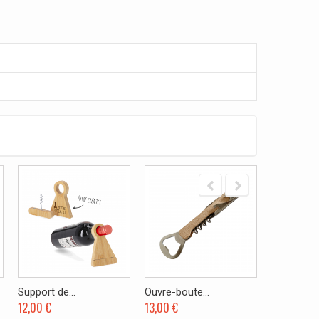
Support de...
Ouvre-boute...
Tire-bouch
12,00 €
13,00 €
19,50 €