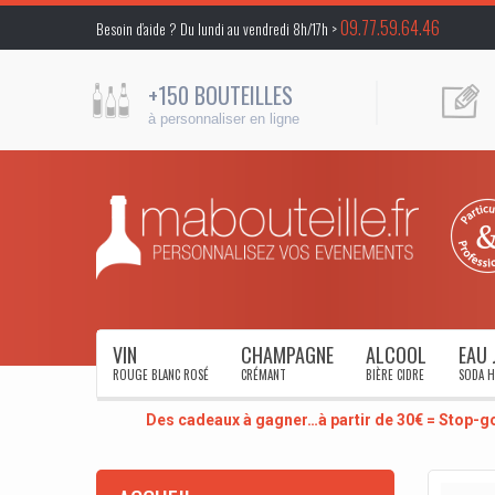
09.77.59.64.46
Besoin d’aide ? Du lundi au vendredi 8h/17h >
+150 BOUTEILLES
à personnaliser en ligne
VIN
CHAMPAGNE
ALCOOL
EAU 
ROUGE BLANC ROSÉ
CRÉMANT
BIÈRE CIDRE
SODA H
Des cadeaux à gagner…à partir de 30€ = Stop-g