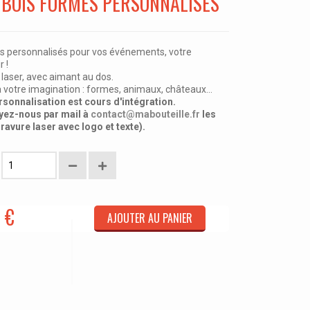
 BOIS FORMES PERSONNALISÉS
s personnalisés pour vos événements, votre
r !
laser, avec aimant au dos.
à votre imagination : formes, animaux, châteaux...
rsonnalisation est cours d'intégration.
yez-nous par mail à
contact@mabouteille.fr
les
ravure laser avec logo et texte).
 €
AJOUTER AU PANIER