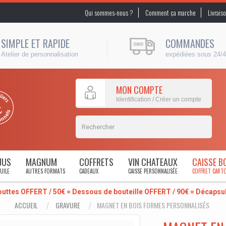
Qui sommes-nous ?
Comment ça marche
Livrais
SIMPLE ET RAPIDE
COMMANDES
Atelier de personnalisation
expédiées sous 24/
MON COMPTE
Identification / Créer un compte
JUS
MAGNUM
COFFRETS
VIN CHATEAUX
CAISSE B
UILE
AUTRES FORMATS
CADEAUX
CAISSE PERSONNALISÉE
COFFRET CART
outtes OFFERT / 50€ = Dessous de bouteille OFFERT / 90€ = Décaps
ACCUEIL
GRAVURE
MAGNET EN BOIS FORMES PERSONNALISÉS