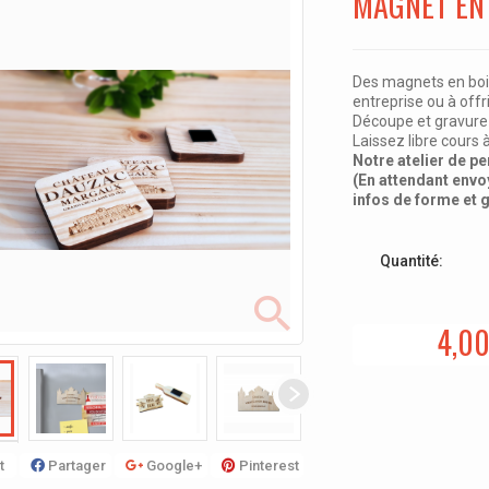
MAGNET EN
Des magnets en boi
entreprise ou à offri
Découpe et gravure 
Laissez libre cours 
Notre atelier de pe
(E
n attendant envo
infos de forme et g
Quantité:
4,00
t
Partager
Google+
Pinterest