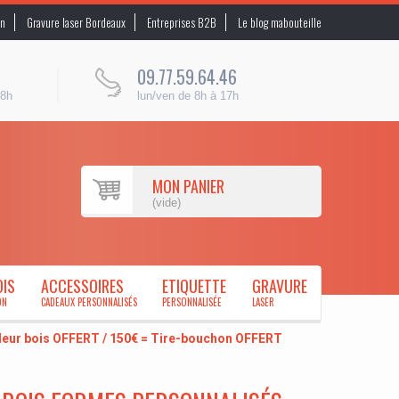
on
Gravure laser Bordeaux
Entreprises B2B
Le blog mabouteille
09.77.59.64.46
48h
lun/ven de 8h à 17h
MON PANIER
(vide)
OIS
ACCESSOIRES
ETIQUETTE
GRAVURE
ON
CADEAUX PERSONNALISÉS
PERSONNALISÉE
LASER
uleur bois OFFERT / 150€ = Tire-bouchon OFFERT