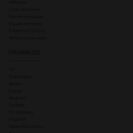
Affiliation
L'avis des clients
Eau personnalisée
Espace entreprise
Présentoir PLV bois
Whisky personnalisé
PERSONNALISEZ
Vin
Champagne
Alcool
Eau jus
Magnum
Coffrets
Vin chateaux
Etiquette
Caisse Bois neutre