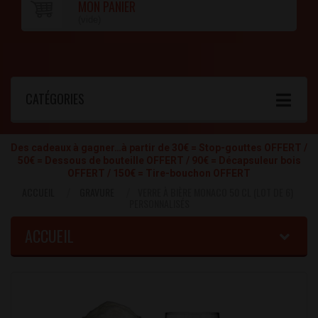
MON PANIER
(vide)
CATÉGORIES
Des cadeaux à gagner…à partir de 30€ = Stop-gouttes OFFERT /
50€ = Dessous de bouteille OFFERT / 90€ = Décapsuleur bois
OFFERT / 150€ = Tire-bouchon OFFERT
ACCUEIL
GRAVURE
VERRE À BIÈRE MONACO 50 CL (LOT DE 6)
PERSONNALISÉS
ACCUEIL