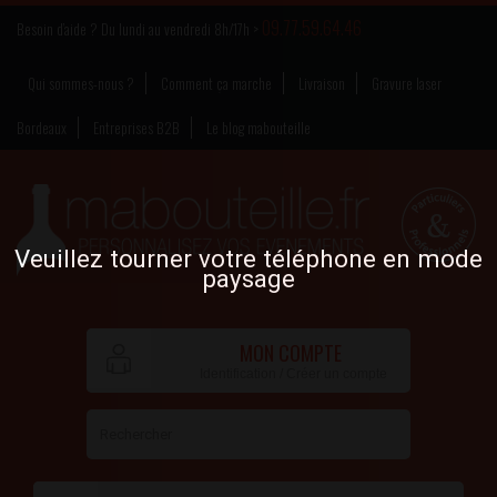
09.77.59.64.46
Besoin d’aide ? Du lundi au vendredi 8h/17h >
Qui sommes-nous ?
Comment ça marche
Livraison
Gravure laser
Bordeaux
Entreprises B2B
Le blog mabouteille
Veuillez tourner votre téléphone en mode
paysage
MON COMPTE
Identification / Créer un compte