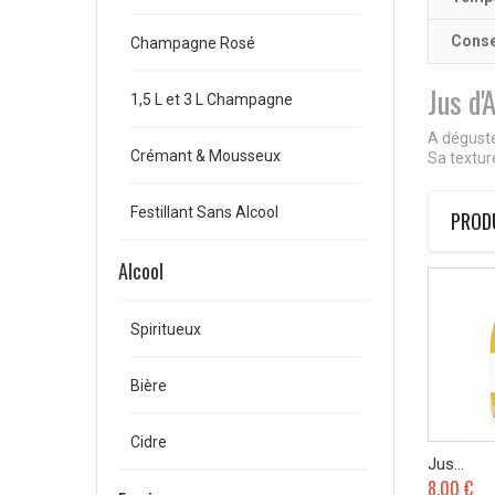
Conse
Champagne Rosé
Jus d'
1,5 L et 3 L Champagne
A déguster
Crémant & Mousseux
Sa textur
Festillant Sans Alcool
PRODU
Alcool
Spiritueux
Bière
Cidre
Jus...
8,00 €