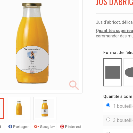
JUS D'ABRIC
Jus d'abricot, délic
Quantités supérieur
commander des multi
Format de l'éti
Quantité à co
1 bouteil
3 bouteil
t
Partager
Google+
Pinterest