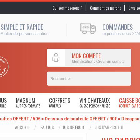
Qui sommes-nous ?
Comment ça marche
Livrais
SIMPLE ET RAPIDE
COMMANDES
Atelier de personnalisation
expédiées sous 24/
MON COMPTE
Identification / Créer un compte
JUS
MAGNUM
COFFRETS
VIN CHATEAUX
CAISSE B
UILE
AUTRES FORMATS
CADEAUX
CAISSE PERSONNALISÉE
COFFRET CART
outtes OFFERT / 50€ = Dessous de bouteille OFFERT / 90€ = Décaps
ACCUEIL
EAU JUS
JUS DE FRUIT
JUS D'ABRICOT 1L