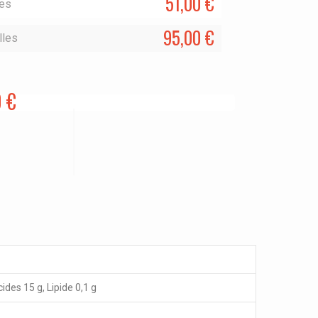
51,00 €
les
95,00 €
lles
0 €
cides 15 g, Lipide 0,1 g