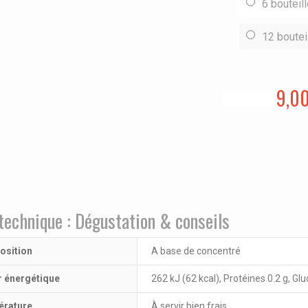
6 bouteil
12 boutei
9,0
technique : Dégustation & conseils
sition
A base de concentré
r énergétique
262 kJ (62 kcal), Protéines 0.2 g, Glu
rature
À servir bien frais.