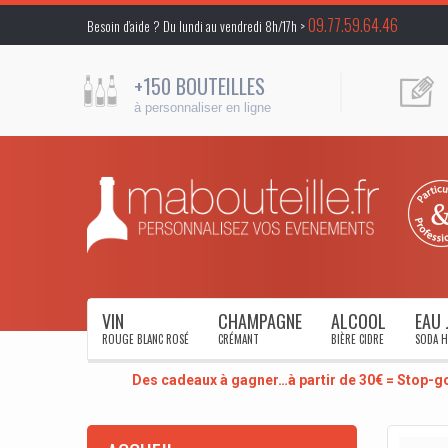
09.77.59.64.46
Besoin d’aide ? Du lundi au vendredi 8h/17h >
+150 BOUTEILLES
à personnaliser en ligne
VIN
CHAMPAGNE
ALCOOL
EAU 
ROUGE BLANC ROSÉ
CRÉMANT
BIÈRE CIDRE
SODA H
Des cadeaux à gagner…à partir de 30€ = Stop-g