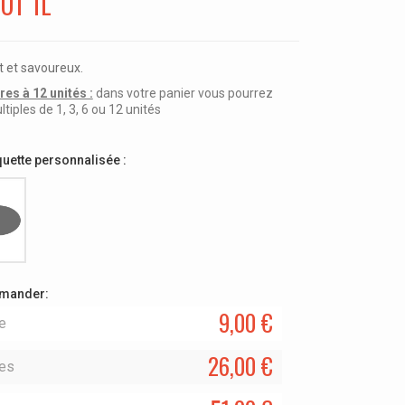
OT 1L
at et savoureux.
es à 12 unités :
dans votre panier vous pourrez
ples de 1, 3, 6 ou 12 unités
quette personnalisée :
mmander:
9,00 €
le
26,00 €
les