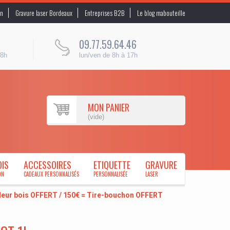
on
Gravure laser Bordeaux
Entreprises B2B
Le blog mabouteille
09.77.59.64.46
48h
lun/ven de 8h à 17h
MON PANIER
(vide)
OIS
ACCESSOIRES
ETIQUETTE
GRAVURE
ON
CADEAUX PERSONNALISÉS
PERSONNALISÉE
LASER
uleur bois OFFERT / 150€ = Tire-bouchon OFFERT