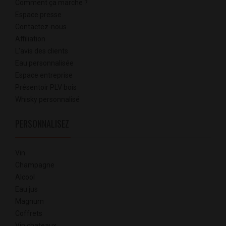
Comment ça marche ?
Espace presse
Contactez-nous
Affiliation
L'avis des clients
Eau personnalisée
Espace entreprise
Présentoir PLV bois
Whisky personnalisé
PERSONNALISEZ
Vin
Champagne
Alcool
Eau jus
Magnum
Coffrets
Vin chateaux