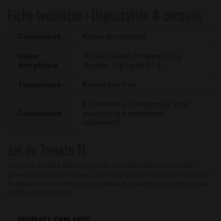
Fiche technique : Dégustation & conseils
Composition
A base de concentré
Valeur
262 kJ (62 kcal), Protéines 0.2 g,
énergétique
Glucides 15 g, Lipide 0,1 g
Température
À servir bien frais.
À conserver au réfrigérateur après
Conservation
ouverture et à consommer
rapidement.
Jus de Tomate 1L
Ce jus de tomate 100% pur jus de fruit est fabriqué avec des
tomates sélectionnées pour leur chair juteuse et pleine de saveur.
A déguster en apéritif ou en cocktail, il apportera de l'énergie aux
petits et aux grands !
PRODUITS SIMILAIRES