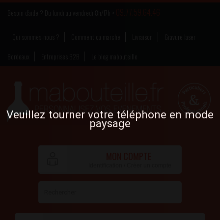
09.77.59.64.46
Besoin d’aide ? Du lundi au vendredi 8h/17h >
Qui sommes-nous ?
Comment ça marche
Livraison
Gravure laser
Bordeaux
Entreprises B2B
Le blog mabouteille
Veuillez tourner votre téléphone en mode
paysage
MON COMPTE
Identification / Créer un compte