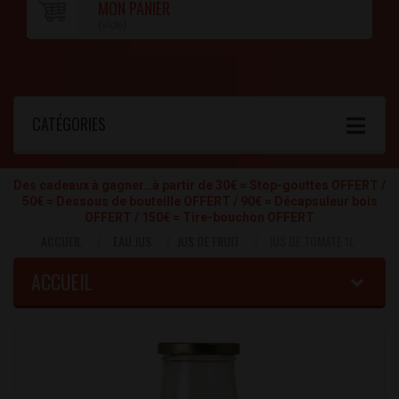
MON PANIER
(vide)
CATÉGORIES
Des cadeaux à gagner…à partir de 30€ = Stop-gouttes OFFERT /
50€ = Dessous de bouteille OFFERT / 90€ = Décapsuleur bois
OFFERT / 150€ = Tire-bouchon OFFERT
ACCUEIL
EAU JUS
JUS DE FRUIT
JUS DE TOMATE 1L
ACCUEIL