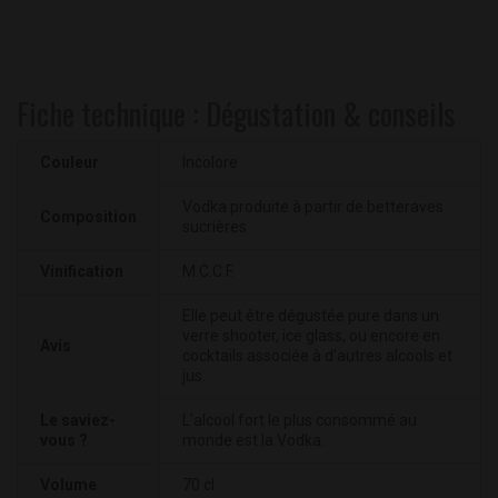
Fiche technique : Dégustation & conseils
Couleur
Incolore
Vodka produite à partir de betteraves
Composition
sucrières
Vinification
M.C.C.F.
Elle peut être dégustée pure dans un
verre shooter, ice glass, ou encore en
Avis
cocktails associée à d'autres alcools et
jus.
Le saviez-
L'alcool fort le plus consommé au
vous ?
monde est la Vodka.
Volume
70 cl