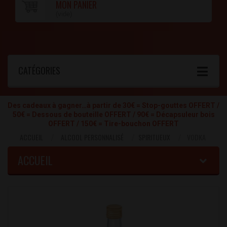
MON PANIER
(vide)
CATÉGORIES
Des cadeaux à gagner…à partir de 30€ = Stop-gouttes OFFERT /
50€ = Dessous de bouteille OFFERT / 90€ = Décapsuleur bois
OFFERT / 150€ = Tire-bouchon OFFERT
ACCUEIL
ALCOOL PERSONNALISÉ
SPIRITUEUX
VODKA
ACCUEIL