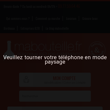
09.77.59.64.46
Besoin d’aide ? Du lundi au vendredi 8h/17h >
Qui sommes-nous ?
Comment ça marche
Livraison
Gravure laser
Bordeaux
Entreprises B2B
Le blog mabouteille
Veuillez tourner votre téléphone en mode
paysage
MON COMPTE
Identification / Créer un compte