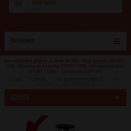
MON PANIER
(vide)
CATÉGORIES
Des cadeaux à gagner…à partir de 30€ = Stop-gouttes OFFERT /
50€ = Dessous de bouteille OFFERT / 90€ = Décapsuleur bois
OFFERT / 150€ = Tire-bouchon OFFERT
ACCUEIL
GRAVURE
TIRE-BOUCHON PERSONNALISÉ
TIRE-
BOUCHON ÉLECTRIQUE PERSONNALISÉ
ACCUEIL