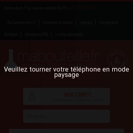
09.77.59.64.46
Besoin d’aide ? Du lundi au vendredi 8h/17h >
Qui sommes-nous ?
Comment ça marche
Livraison
Gravure laser
Bordeaux
Entreprises B2B
Le blog mabouteille
Veuillez tourner votre téléphone en mode
paysage
MON COMPTE
Identification / Créer un compte