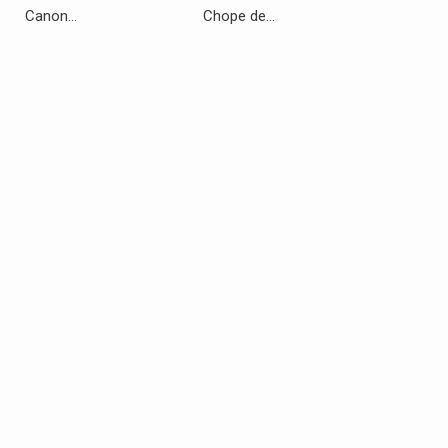
Canon...
Chope de...
Festillant..