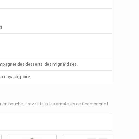
er
compagner des desserts, des mignardises.
à noyaux, poire.
r en bouche. Il ravira tous les amateurs de Champagne !