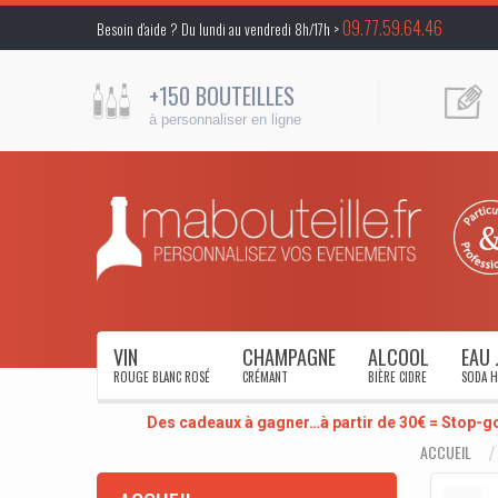
09.77.59.64.46
Besoin d’aide ? Du lundi au vendredi 8h/17h >
+150 BOUTEILLES
à personnaliser en ligne
VIN
CHAMPAGNE
ALCOOL
EAU 
ROUGE BLANC ROSÉ
CRÉMANT
BIÈRE CIDRE
SODA H
Des cadeaux à gagner…à partir de 30€ = Stop-g
ACCUEIL