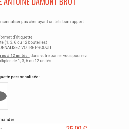
 ANTOINE DAMONT BRUT
sonnaliser pas cher ayant un très bon rapport
 format d'étiquette
té (1, 3, 6 ou 12 bouteilles)
RSONNALISEZ VOTRE PRODUIT
es à 12 unités :
dans votre panier vous pourrez
ples de 1, 3, 6 ou 12 unités
quette personnalisée :
mmander:
35,00 €
le