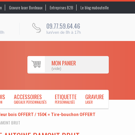
on
Gravure laser Bordeaux
Entreprises B2B
Le blog mabouteille
09.77.59.64.46
48h
lun/ven de 8h à 17h
MON PANIER
(vide)
OIS
ACCESSOIRES
ETIQUETTE
GRAVURE
ON
CADEAUX PERSONNALISÉS
PERSONNALISÉE
LASER
uleur bois OFFERT / 150€ = Tire-bouchon OFFERT
AMONT BRUT