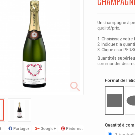
CHAMPAGNE
Un champagne à per
qualité/prix.
1. Choisissez votre
2. Indiquez la quanti
3. Cliquez sur PE
Quantités supérieur
commander des multi
Format de l'éti
Quantité à co
t
Partager
Google+
Pinterest
1 bouteil