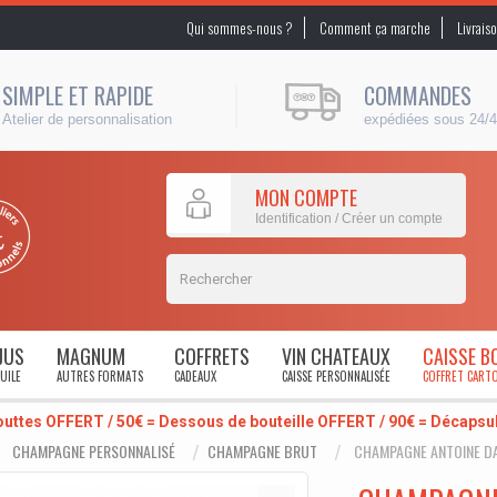
Qui sommes-nous ?
Comment ça marche
Livrais
SIMPLE ET RAPIDE
COMMANDES
Atelier de personnalisation
expédiées sous 24/
MON COMPTE
Identification / Créer un compte
JUS
MAGNUM
COFFRETS
VIN CHATEAUX
CAISSE B
UILE
AUTRES FORMATS
CADEAUX
CAISSE PERSONNALISÉE
COFFRET CART
outtes OFFERT / 50€ = Dessous de bouteille OFFERT / 90€ = Décaps
CHAMPAGNE PERSONNALISÉ
CHAMPAGNE BRUT
CHAMPAGNE ANTOINE D