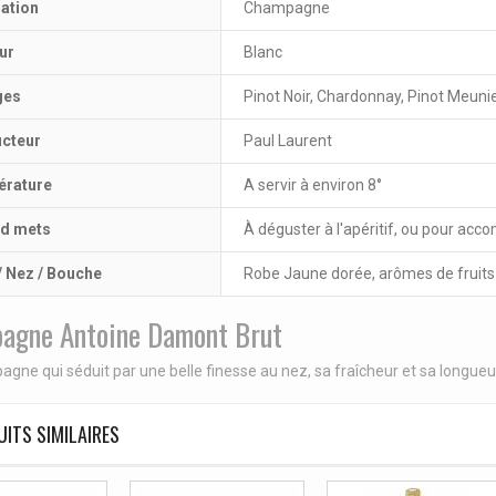
lation
Champagne
ur
Blanc
ges
Pinot Noir, Chardonnay, Pinot Meuni
cteur
Paul Laurent
rature
A servir à environ 8°
d mets
À déguster à l'apéritif, ou pour ac
/ Nez / Bouche
Robe Jaune dorée, arômes de fruits 
agne Antoine Damont Brut
gne qui séduit par une belle finesse au nez, sa fraîcheur et sa longueu
ITS SIMILAIRES