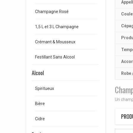
Appel
Champagne Rosé
Coule
Cépa
1,5 L et 3 L Champagne
Produ
Crémant & Mousseux
Tempé
Festillant Sans Alcool
Accor
Alcool
Robe 
Champ
Spiritueux
Un champa
Bière
PRODU
Cidre