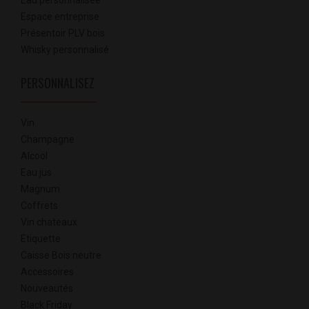
Eau personnalisée
Espace entreprise
Présentoir PLV bois
Whisky personnalisé
PERSONNALISEZ
Vin
Champagne
Alcool
Eau jus
Magnum
Coffrets
Vin chateaux
Etiquette
Caisse Bois neutre
Accessoires
Nouveautés
Black Friday