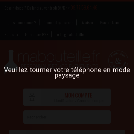
09.77.59.64.46
Besoin d’aide ? Du lundi au vendredi 8h/17h >
Qui sommes-nous ?
Comment ça marche
Livraison
Gravure laser
Bordeaux
Entreprises B2B
Le blog mabouteille
Veuillez tourner votre téléphone en mode
paysage
MON COMPTE
Identification / Créer un compte