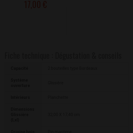
17,00 €
Fiche technique : Dégustation & conseils
Capacité
2 bouteilles type Bordeaux
Système
Glissière
ouverture
Intérieurs
Planchette
Dimensions
Glissière
32,00 X 17,40 cm
(Lxl)
Origine bois
Pin maritime