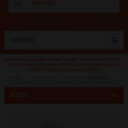
MON PANIER
(vide)
CATÉGORIES
Des cadeaux à gagner…à partir de 30€ = Stop-gouttes OFFERT /
50€ = Dessous de bouteille OFFERT / 90€ = Décapsuleur bois
OFFERT / 150€ = Tire-bouchon OFFERT
ACCUEIL
CAISSE BOIS VIN
CAISSE BOIS PERSONNALISÉE
CAISSE BOIS 2 BOUTEILLES BORDEAUX À GLISSIÈRE PERSONNALISÉE
ACCUEIL