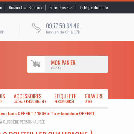
on
Gravure laser Bordeaux
Entreprises B2B
Le blog mabouteille
09.77.59.64.46
48h
lun/ven de 8h à 17h
MON PANIER
(vide)
OIS
ACCESSOIRES
ETIQUETTE
GRAVURE
ON
CADEAUX PERSONNALISÉS
PERSONNALISÉE
LASER
uleur bois OFFERT / 150€ = Tire-bouchon OFFERT
À GLISSIÈRE PERSONNALISÉE