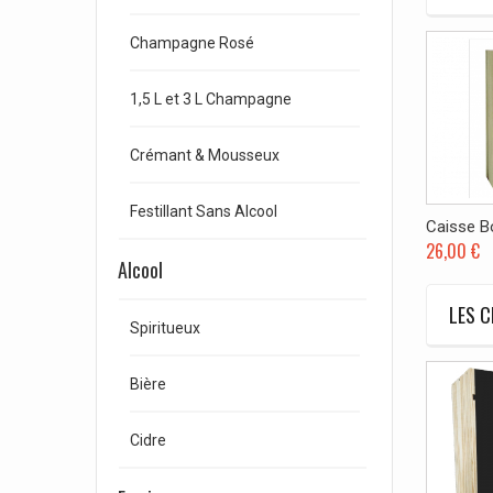
Champagne Rosé
1,5 L et 3 L Champagne
Crémant & Mousseux
Festillant Sans Alcool
Caisse Bo
26,00 €
Alcool
LES C
Spiritueux
Bière
Cidre