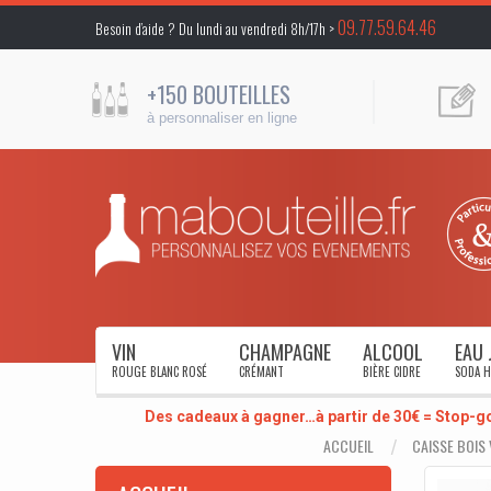
09.77.59.64.46
Besoin d’aide ? Du lundi au vendredi 8h/17h >
+150 BOUTEILLES
à personnaliser en ligne
VIN
CHAMPAGNE
ALCOOL
EAU 
ROUGE BLANC ROSÉ
CRÉMANT
BIÈRE CIDRE
SODA H
Des cadeaux à gagner…à partir de 30€ = Stop-g
ACCUEIL
CAISSE BOIS 