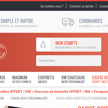
Qui sommes-nous ?
Comment ça marche
Livrais
SIMPLE ET RAPIDE
COMMANDES
Atelier de personnalisation
expédiées sous 24/
MON COMPTE
Identification / Créer un compte
JUS
MAGNUM
COFFRETS
VIN CHATEAUX
CAISSE B
UILE
AUTRES FORMATS
CADEAUX
CAISSE PERSONNALISÉE
COFFRET CART
outtes OFFERT / 50€ = Dessous de bouteille OFFERT / 90€ = Décaps
VIN
CAISSE BOIS PERSONNALISÉE
CAISSE BOIS 6 BOUTEILLES CHAMPAGNE 