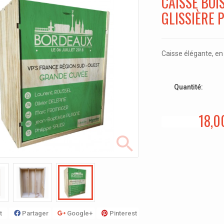
CAISSE BOI
GLISSIÈRE 
Caisse élégante, en
Quantité:
18,0
t
Partager
Google+
Pinterest