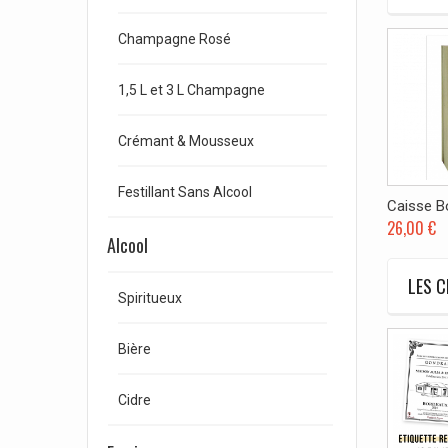
Champagne Rosé
1,5 L et 3 L Champagne
Crémant & Mousseux
Festillant Sans Alcool
Caisse Bo
26,00 €
Alcool
LES C
Spiritueux
Bière
Cidre