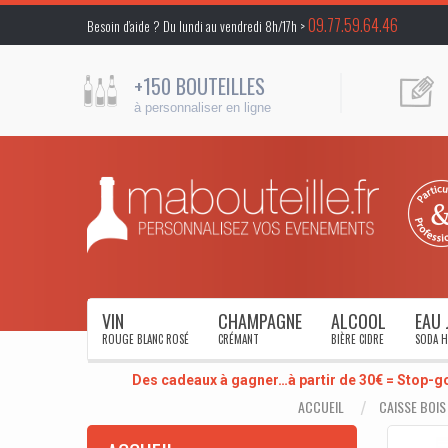
09.77.59.64.46
Besoin d’aide ? Du lundi au vendredi 8h/17h >
+150 BOUTEILLES
à personnaliser en ligne
VIN
CHAMPAGNE
ALCOOL
EAU 
ROUGE BLANC ROSÉ
CRÉMANT
BIÈRE CIDRE
SODA H
Des cadeaux à gagner…à partir de 30€ = Stop-g
ACCUEIL
CAISSE BOIS