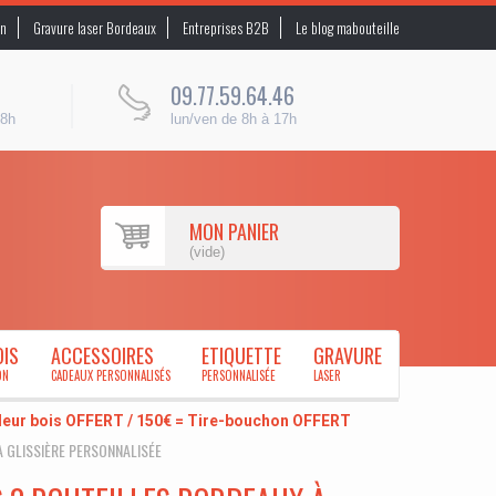
on
Gravure laser Bordeaux
Entreprises B2B
Le blog mabouteille
09.77.59.64.46
48h
lun/ven de 8h à 17h
MON PANIER
(vide)
OIS
ACCESSOIRES
ETIQUETTE
GRAVURE
ON
CADEAUX PERSONNALISÉS
PERSONNALISÉE
LASER
uleur bois OFFERT / 150€ = Tire-bouchon OFFERT
 GLISSIÈRE PERSONNALISÉE