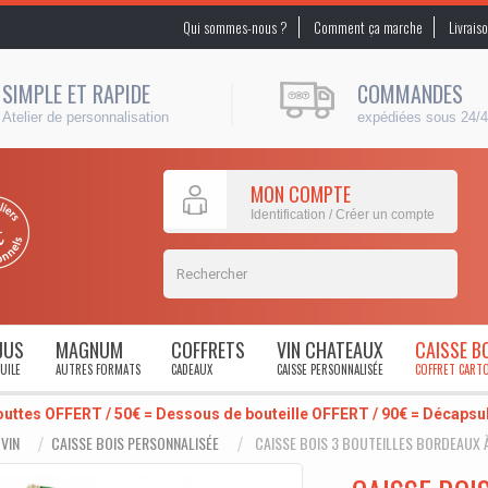
Qui sommes-nous ?
Comment ça marche
Livrais
SIMPLE ET RAPIDE
COMMANDES
Atelier de personnalisation
expédiées sous 24/
MON COMPTE
Identification / Créer un compte
JUS
MAGNUM
COFFRETS
VIN CHATEAUX
CAISSE B
UILE
AUTRES FORMATS
CADEAUX
CAISSE PERSONNALISÉE
COFFRET CART
outtes OFFERT / 50€ = Dessous de bouteille OFFERT / 90€ = Décaps
 VIN
CAISSE BOIS PERSONNALISÉE
CAISSE BOIS 3 BOUTEILLES BORDEAUX À