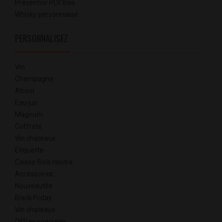
Présentoir PLV bois
Whisky personnalisé
PERSONNALISEZ
Vin
Champagne
Alcool
Eau jus
Magnum
Coffrets
Vin chateaux
Etiquette
Caisse Bois neutre
Accessoires
Nouveautés
Black Friday
Vin chateaux
Offres spéciales