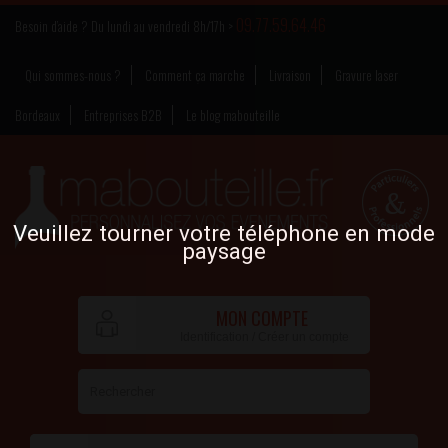
09.77.59.64.46
Besoin d’aide ? Du lundi au vendredi 8h/17h >
Qui sommes-nous ?
Comment ça marche
Livraison
Gravure laser
Bordeaux
Entreprises B2B
Le blog mabouteille
Veuillez tourner votre téléphone en mode
paysage
MON COMPTE
Identification / Créer un compte