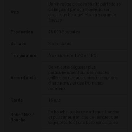
Un vin rouge d’une maturité parfaite se
distinguant par son moelleux, son
Avis
corps, son bouquet et sa très grande
finesse.
Production
45 000 Bouteilles
Surface
8.5 hectares
Température
À servir entre 16°C et 18°C.
Ce vin est à déguster plus
particulièrement sur des viandes
Accord mets
grillées ou en sauce, ainsi que sur des
charcuteries et des fromages
moelleux.
Garde
15 ans
En bouche, après une attaque franche
Robe / Nez /
et puissante, il affiche de l’ampleur, de
Bouche
la générosité et une belle consistance.