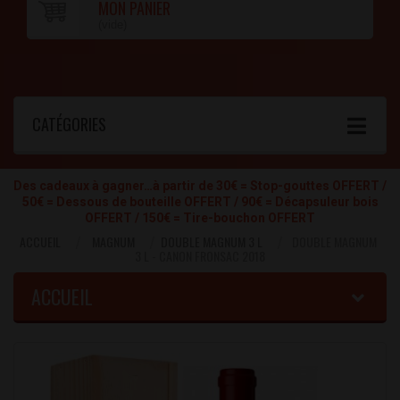
MON PANIER
(vide)
CATÉGORIES
Des cadeaux à gagner…à partir de 30€ = Stop-gouttes OFFERT /
50€ = Dessous de bouteille OFFERT / 90€ = Décapsuleur bois
OFFERT / 150€ = Tire-bouchon OFFERT
ACCUEIL
MAGNUM
DOUBLE MAGNUM 3 L
DOUBLE MAGNUM
3 L - CANON FRONSAC 2018
ACCUEIL