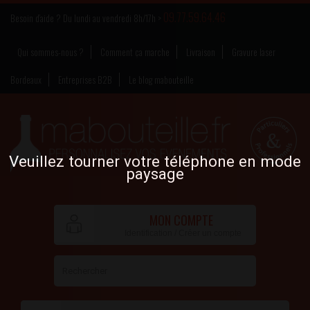
09.77.59.64.46
Besoin d’aide ? Du lundi au vendredi 8h/17h >
Qui sommes-nous ?
Comment ça marche
Livraison
Gravure laser
Bordeaux
Entreprises B2B
Le blog mabouteille
Veuillez tourner votre téléphone en mode
paysage
MON COMPTE
Identification / Créer un compte