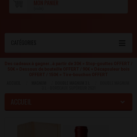
MON PANIER
(vide)
CATÉGORIES
Des cadeaux à gagner…à partir de 30€ = Stop-gouttes OFFERT /
50€ = Dessous de bouteille OFFERT / 90€ = Décapsuleur bois
OFFERT / 150€ = Tire-bouchon OFFERT
ACCUEIL
MAGNUM
DOUBLE MAGNUM 3 L
DOUBLE MAGNUM
3 L - BORDEAUX SUPÉRIEUR 2021
ACCUEIL