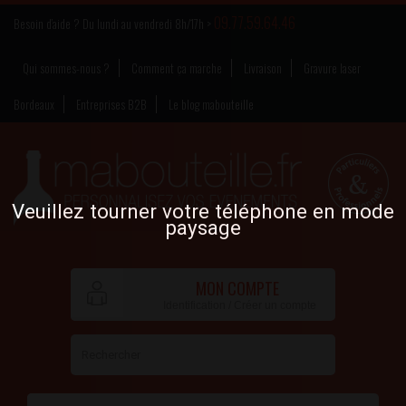
09.77.59.64.46
Besoin d’aide ? Du lundi au vendredi 8h/17h >
Qui sommes-nous ?
Comment ça marche
Livraison
Gravure laser
Bordeaux
Entreprises B2B
Le blog mabouteille
Veuillez tourner votre téléphone en mode
paysage
MON COMPTE
Identification / Créer un compte