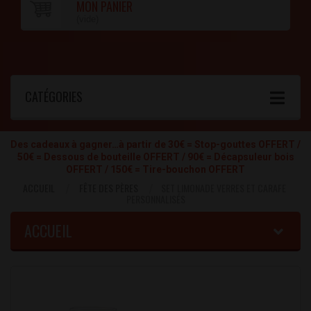
MON PANIER
(vide)
CATÉGORIES
Des cadeaux à gagner…à partir de 30€ = Stop-gouttes OFFERT /
50€ = Dessous de bouteille OFFERT / 90€ = Décapsuleur bois
OFFERT / 150€ = Tire-bouchon OFFERT
ACCUEIL
FÊTE DES PÈRES
SET LIMONADE VERRES ET CARAFE
PERSONNALISÉS
ACCUEIL