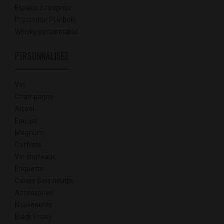
Espace entreprise
Présentoir PLV bois
Whisky personnalisé
PERSONNALISEZ
Vin
Champagne
Alcool
Eau jus
Magnum
Coffrets
Vin chateaux
Etiquette
Caisse Bois neutre
Accessoires
Nouveautés
Black Friday