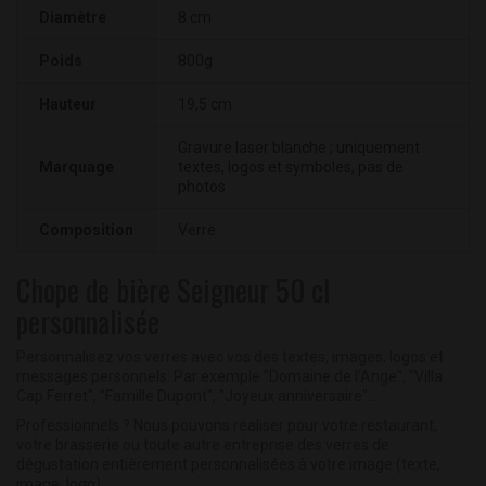
Diamètre
8 cm
Poids
800g
Hauteur
19,5 cm
Gravure laser blanche ; uniquement
Marquage
textes, logos et symboles, pas de
photos
Composition
Verre
Chope de bière Seigneur 50 cl
personnalisée
Personnalisez vos verres avec vos des textes, images, logos et
messages personnels. Par exemple "Domaine de l'Ange", "Villa
Cap Ferret", "Famille Dupont", "Joyeux anniversaire"...
Professionnels ? Nous pouvons réaliser pour votre restaurant,
votre brasserie ou toute autre entreprise des verres de
dégustation entièrement personnalisées à votre image (texte,
image, logo).