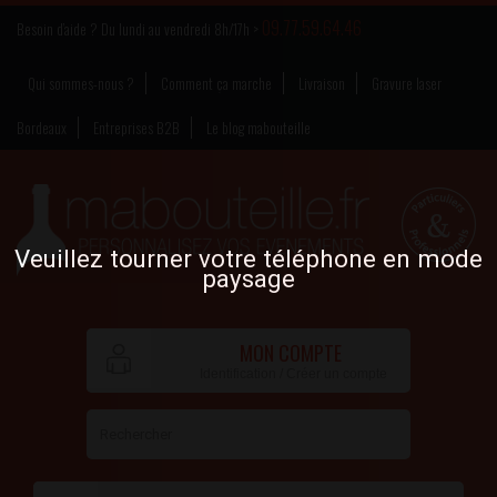
09.77.59.64.46
Besoin d’aide ? Du lundi au vendredi 8h/17h >
Qui sommes-nous ?
Comment ça marche
Livraison
Gravure laser
Bordeaux
Entreprises B2B
Le blog mabouteille
Veuillez tourner votre téléphone en mode
paysage
MON COMPTE
Identification / Créer un compte