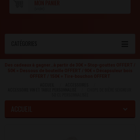
MON PANIER
(vide)
CATÉGORIES
Des cadeaux à gagner…à partir de 30€ = Stop-gouttes OFFERT /
50€ = Dessous de bouteille OFFERT / 90€ = Décapsuleur bois
OFFERT / 150€ = Tire-bouchon OFFERT
ACCUEIL
ACCESSOIRES
ACCESSOIRE VIN ET TABLE PERSONNALISÉ
CHOPE DE BIÈRE SEIGNEUR
50 CL PERSONNALISÉE
ACCUEIL