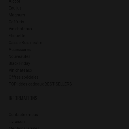
Alcool
Eau jus
Magnum
Coffrets
Vin chateaux
Etiquette
Caisse Bois neutre
Accessoires
Nouveautés
Black Friday
Vin chateaux
Offres spéciales
TOP idées cadeaux BEST-SELLERS
INFORMATIONS
Contactez-nous
Livraison
Mentions légales