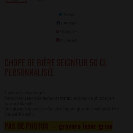
Tweet
Partager
Google+
Pinterest
CHOPE DE BIÈRE SEIGNEUR 50 CL
PERSONNALISÉE
1 chope à bière haute
Personnalisation de textes et symboles (pas de photos) en
gravure blanche.
Une gravure laser discrète et élégante (pas de couleur).
(effet
creusé/blanchi)
PAS DE PHOTOS
→
gravure laser grise