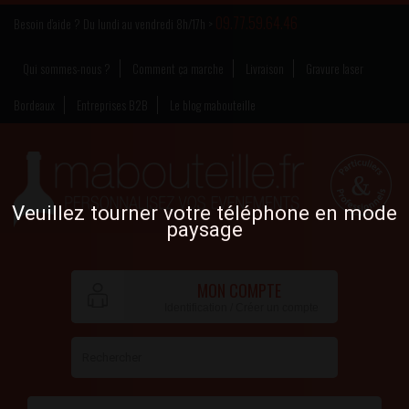
09.77.59.64.46
Besoin d’aide ? Du lundi au vendredi 8h/17h >
Qui sommes-nous ?
Comment ça marche
Livraison
Gravure laser
Bordeaux
Entreprises B2B
Le blog mabouteille
Veuillez tourner votre téléphone en mode
paysage
MON COMPTE
Identification / Créer un compte