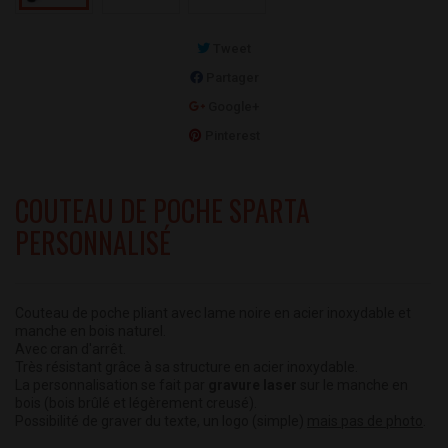
Tweet
Partager
Google+
Pinterest
COUTEAU DE POCHE SPARTA
PERSONNALISÉ
Couteau de poche pliant
avec lame noire en acier inoxydable et
manche en bois naturel.
Avec cran d'arrêt.
Très résistant grâce à sa structure en acier inoxydable.
La personnalisation se fait par
gravure laser
sur le manche en
bois (
bois brûlé et légèrement creusé
).
Possibilité de graver du texte, un logo (simple)
mais pas de photo
.