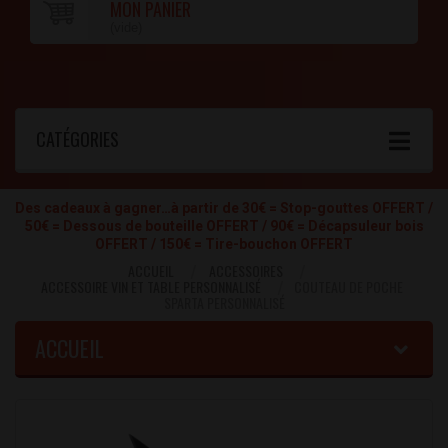
MON PANIER
(vide)
CATÉGORIES
Des cadeaux à gagner…à partir de 30€ = Stop-gouttes OFFERT /
50€ = Dessous de bouteille OFFERT / 90€ = Décapsuleur bois
OFFERT / 150€ = Tire-bouchon OFFERT
ACCUEIL
ACCESSOIRES
ACCESSOIRE VIN ET TABLE PERSONNALISÉ
COUTEAU DE POCHE
SPARTA PERSONNALISÉ
ACCUEIL