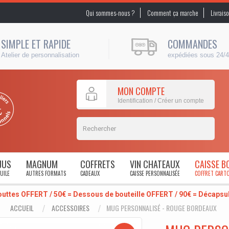
Qui sommes-nous ?
Comment ça marche
Livrais
SIMPLE ET RAPIDE
COMMANDES
Atelier de personnalisation
expédiées sous 24/
MON COMPTE
Identification / Créer un compte
JUS
MAGNUM
COFFRETS
VIN CHATEAUX
CAISSE B
UILE
AUTRES FORMATS
CADEAUX
CAISSE PERSONNALISÉE
COFFRET CART
outtes OFFERT / 50€ = Dessous de bouteille OFFERT / 90€ = Décaps
ACCUEIL
ACCESSOIRES
MUG PERSONNALISÉ - ROUGE BORDEAUX