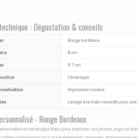
technique : Dégustation & conseils
ur
Rouge bordeaux
tre
8 cm
ur
9.7 cm
sition
Céramique
nnalisation
Impression couleur
ien
Lavage à la main conseillé pour une 
ersonnalisé - Rouge Bordeaux
rsonnalisé en céramique blanc pour imprimer vos photos, logos et text
 cadeau original pour tous vos évènements, mariages, anniversaires ou 