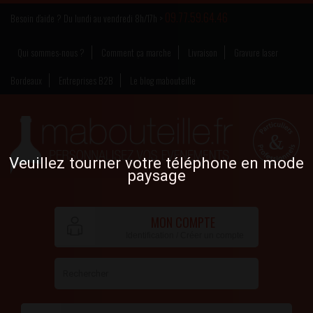
09.77.59.64.46
Besoin d’aide ? Du lundi au vendredi 8h/17h >
Qui sommes-nous ?
Comment ça marche
Livraison
Gravure laser
Bordeaux
Entreprises B2B
Le blog mabouteille
Veuillez tourner votre téléphone en mode
paysage
MON COMPTE
Identification / Créer un compte