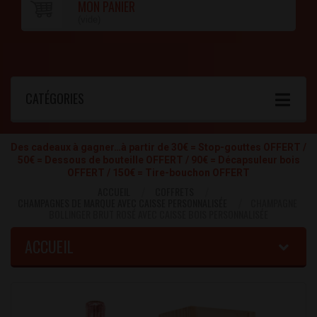
MON PANIER
(vide)
CATÉGORIES
Des cadeaux à gagner…à partir de 30€ = Stop-gouttes OFFERT /
50€ = Dessous de bouteille OFFERT / 90€ = Décapsuleur bois
OFFERT / 150€ = Tire-bouchon OFFERT
ACCUEIL
COFFRETS
CHAMPAGNES DE MARQUE AVEC CAISSE PERSONNALISÉE
CHAMPAGNE
BOLLINGER BRUT ROSÉ AVEC CAISSE BOIS PERSONNALISÉE
ACCUEIL