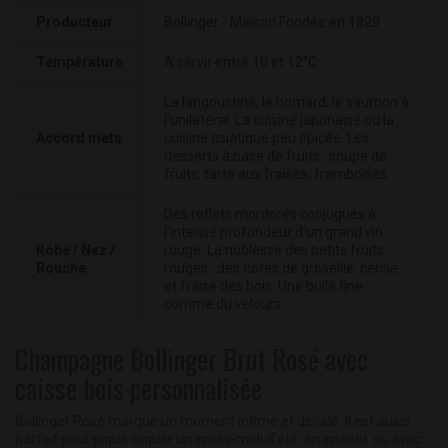
Producteur
Bollinger - Maison Fondée en 1829
Température
A servir entre 10 et 12°C
La langoustine, le homard, le saumon à
l’unilatéral. La cuisine japonaise ou la
Accord mets
cuisine asiatique peu épicée. Les
desserts à base de fruits : soupe de
fruits, tarte aux fraises, framboises.
Des reflets mordorés conjugués à
l’intense profondeur d’un grand vin
Robe / Nez /
rouge. La noblesse des petits fruits
Bouche
rouges : des notes de groseille, cerise
et fraise des bois. Une bulle fine
comme du velours.
Champagne Bollinger Brut Rosé avec
caisse bois personnalisée
Bollinger Rosé marque un moment intime et décalé. Il est aussi
parfait pour pique-niquer un après-midi d’été, en apéritif ou avec