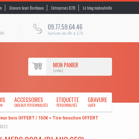
on
Gravure laser Bordeaux
Entreprises B2B
Le blog mabouteille
09.77.59.64.46
48h
lun/ven de 8h à 17h
MON PANIER
(vide)
OIS
ACCESSOIRES
ETIQUETTE
GRAVURE
ON
CADEAUX PERSONNALISÉS
PERSONNALISÉE
LASER
uleur bois OFFERT / 150€ = Tire-bouchon OFFERT
SEC)