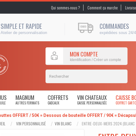
Qui sommes-nous ?
Comment ça marche
Livrais
SIMPLE ET RAPIDE
COMMANDES
Atelier de personnalisation
expédiées sous 24/
MON COMPTE
Identification / Créer un compte
JUS
MAGNUM
COFFRETS
VIN CHATEAUX
CAISSE B
UILE
AUTRES FORMATS
CADEAUX
CAISSE PERSONNALISÉE
COFFRET CART
outtes OFFERT / 50€ = Dessous de bouteille OFFERT / 90€ = Décaps
EIL
VIN PERSONNALISÉ
VIN BLANC
ENTRE-DEUX-MERS 2024 (BLANC 