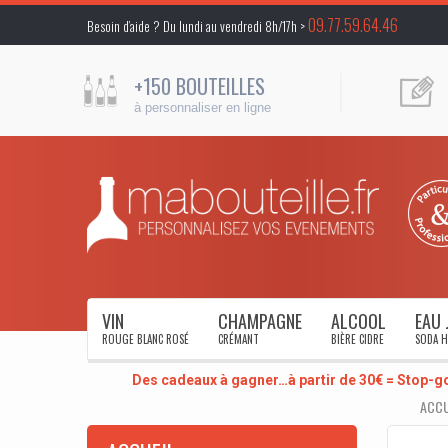
09.77.59.64.46
Besoin d’aide ? Du lundi au vendredi 8h/17h >
+150 BOUTEILLES
à personnaliser en ligne
VIN
CHAMPAGNE
ALCOOL
EAU 
ROUGE BLANC ROSÉ
CRÉMANT
BIÈRE CIDRE
SODA H
Des cadeaux à gagner…à partir de 30€ = Stop-g
ACCU