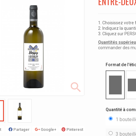
ENTRE-DEUX
1. Choisissez votre
2. Indiquez la quanti
3. Cliquez sur PE
Quantités supérieur
commander des multi
Format de l'éti
Quantité à co
1 bouteil
t
Partager
Google+
Pinterest
3 bouteil