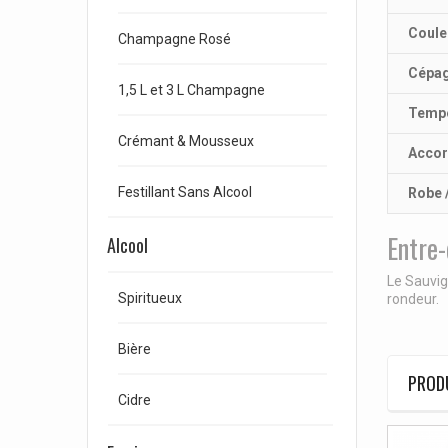
Coule
Champagne Rosé
Cépa
1,5 L et 3 L Champagne
Tempé
Crémant & Mousseux
Accor
Festillant Sans Alcool
Robe 
Entre
Alcool
Le Sauvig
Spiritueux
rondeur.
Bière
PRODU
Cidre