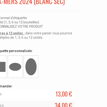
-MERS 2024 (BLANC SEC)
 format d'étiquette
té (1, 3, 6 ou 12 bouteilles)
RSONNALISEZ VOTRE PRODUIT
es à 12 unités :
dans votre panier vous pourrez
ples de 1, 3, 6 ou 12 unités
quette personnalisée :
mmander:
13,00 €
le
34,00 €
les