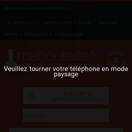
09.77.59.64.46
Besoin d’aide ? Du lundi au vendredi 8h/17h >
Qui sommes-nous ?
Comment ça marche
Livraison
Gravure laser
Bordeaux
Entreprises B2B
Le blog mabouteille
Veuillez tourner votre téléphone en mode
paysage
MON COMPTE
Identification / Créer un compte