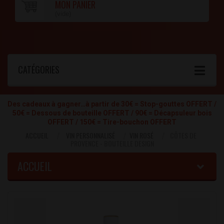
MON PANIER
(vide)
CATÉGORIES
Des cadeaux à gagner…à partir de 30€ = Stop-gouttes OFFERT /
50€ = Dessous de bouteille OFFERT / 90€ = Décapsuleur bois
OFFERT / 150€ = Tire-bouchon OFFERT
ACCUEIL
VIN PERSONNALISÉ
VIN ROSÉ
CÔTES DE
PROVENCE - BOUTEILLE DESIGN
ACCUEIL