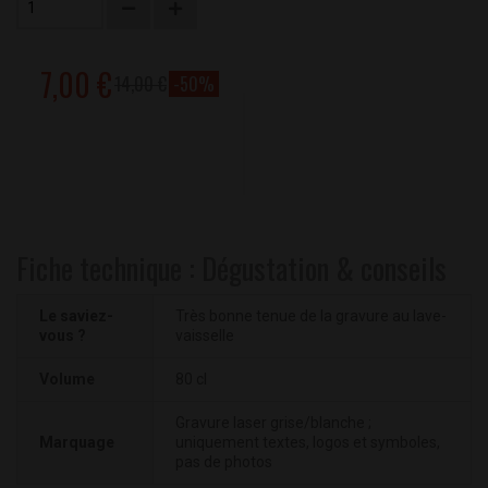
7,00 €
14,00 €
-50%
Fiche technique : Dégustation & conseils
Le saviez-
Très bonne tenue de la gravure au lave-
vous ?
vaisselle
Volume
80 cl
Gravure laser grise/blanche ;
Marquage
uniquement textes, logos et symboles,
pas de photos