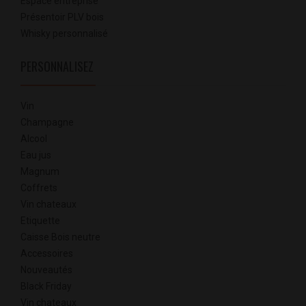
Espace entreprise
Présentoir PLV bois
Whisky personnalisé
PERSONNALISEZ
Vin
Champagne
Alcool
Eau jus
Magnum
Coffrets
Vin chateaux
Etiquette
Caisse Bois neutre
Accessoires
Nouveautés
Black Friday
Vin chateaux