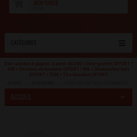
MON PANIER
(vide)
CATÉGORIES
Des cadeaux à gagner…à partir de 30€ = Stop-gouttes OFFERT /
50€ = Dessous de bouteille OFFERT / 90€ = Décapsuleur bois
OFFERT / 150€ = Tire-bouchon OFFERT
ACCUEIL
ACCESSOIRES
CARAFE BISTROT 80CL PERSONNALISÉE
ACCUEIL