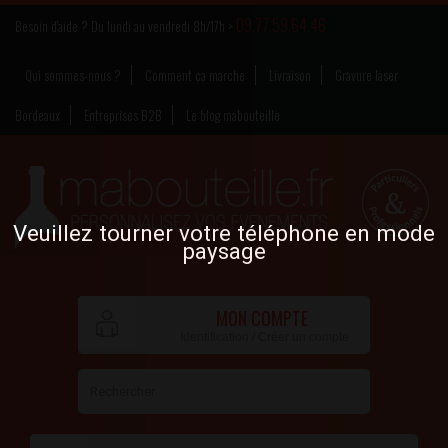
09.77.59.64.46
Besoin d’aide ? Du lundi au vendredi 8h/17h >
Qui sommes-nous ?
Comment ça marche
Livraison
Gravure laser
Bordeaux
Entreprises B2B
Le blog mabouteille
Veuillez tourner votre téléphone en mode
paysage
MON COMPTE
Identification / Créer un compte