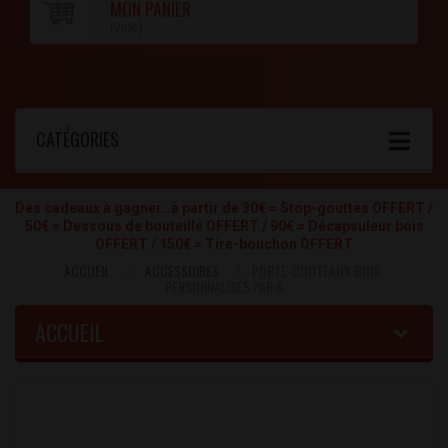
MON PANIER
(vide)
CATÉGORIES
Des cadeaux à gagner…à partir de 30€ = Stop-gouttes OFFERT /
50€ = Dessous de bouteille OFFERT / 90€ = Décapsuleur bois
OFFERT / 150€ = Tire-bouchon OFFERT
ACCUEIL
ACCESSOIRES
PORTE-COUTEAUX BOIS
PERSONNALISÉS PAR 6
ACCUEIL