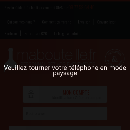
09.77.59.64.46
Besoin d’aide ? Du lundi au vendredi 8h/17h >
Qui sommes-nous ?
Comment ça marche
Livraison
Gravure laser
Bordeaux
Entreprises B2B
Le blog mabouteille
Veuillez tourner votre téléphone en mode
paysage
MON COMPTE
Identification / Créer un compte