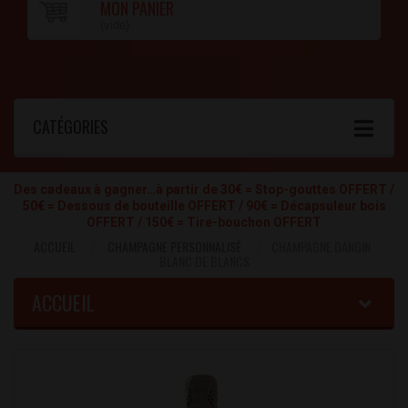
MON PANIER
(vide)
CATÉGORIES
Des cadeaux à gagner…à partir de 30€ = Stop-gouttes OFFERT /
50€ = Dessous de bouteille OFFERT / 90€ = Décapsuleur bois
OFFERT / 150€ = Tire-bouchon OFFERT
ACCUEIL
CHAMPAGNE PERSONNALISÉ
CHAMPAGNE DANGIN
BLANC DE BLANCS
ACCUEIL