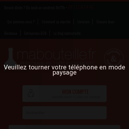
09.77.59.64.46
Besoin d’aide ? Du lundi au vendredi 8h/17h >
Qui sommes-nous ?
Comment ça marche
Livraison
Gravure laser
Bordeaux
Entreprises B2B
Le blog mabouteille
Veuillez tourner votre téléphone en mode
paysage
MON COMPTE
Identification / Créer un compte