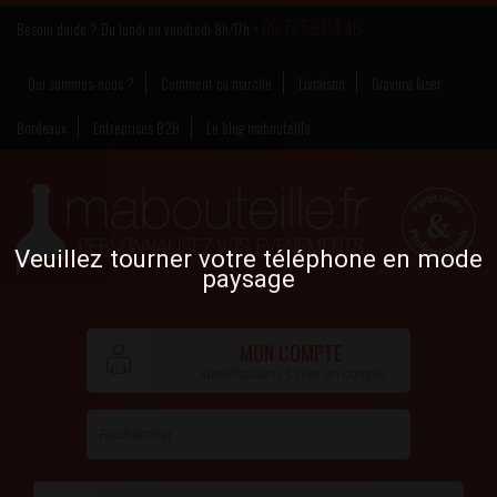
09.77.59.64.46
Besoin d’aide ? Du lundi au vendredi 8h/17h >
Qui sommes-nous ?
Comment ça marche
Livraison
Gravure laser
Bordeaux
Entreprises B2B
Le blog mabouteille
Veuillez tourner votre téléphone en mode
paysage
MON COMPTE
Identification / Créer un compte