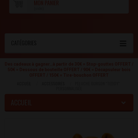
MON PANIER
(vide)
CATÉGORIES
Des cadeaux à gagner…à partir de 30€ = Stop-gouttes OFFERT /
50€ = Dessous de bouteille OFFERT / 90€ = Décapsuleur bois
OFFERT / 150€ = Tire-bouchon OFFERT
ACCUEIL
ACCESSOIRES
PELUCHE OURSON "TEDDY"
PERSONNALISÉE
ACCUEIL