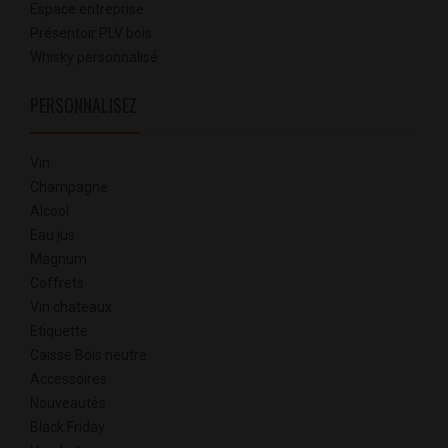
Espace entreprise
Présentoir PLV bois
Whisky personnalisé
PERSONNALISEZ
Vin
Champagne
Alcool
Eau jus
Magnum
Coffrets
Vin chateaux
Etiquette
Caisse Bois neutre
Accessoires
Nouveautés
Black Friday