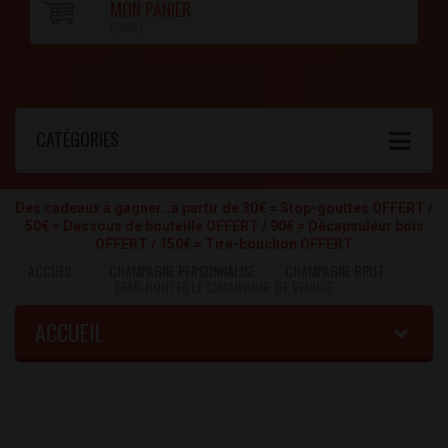
MON PANIER
(vide)
CATÉGORIES
Des cadeaux à gagner…à partir de 30€ = Stop-gouttes OFFERT /
50€ = Dessous de bouteille OFFERT / 90€ = Décapsuleur bois
OFFERT / 150€ = Tire-bouchon OFFERT
ACCUEIL
CHAMPAGNE PERSONNALISÉ
CHAMPAGNE BRUT
DEMI-BOUTEILLE CHAMPAGNE DE VENOGE
ACCUEIL