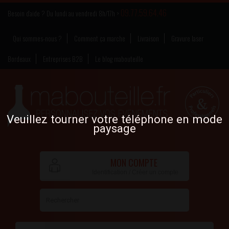
09.77.59.64.46
Besoin d’aide ? Du lundi au vendredi 8h/17h >
Qui sommes-nous ?
Comment ça marche
Livraison
Gravure laser
Bordeaux
Entreprises B2B
Le blog mabouteille
Veuillez tourner votre téléphone en mode
paysage
MON COMPTE
Identification / Créer un compte