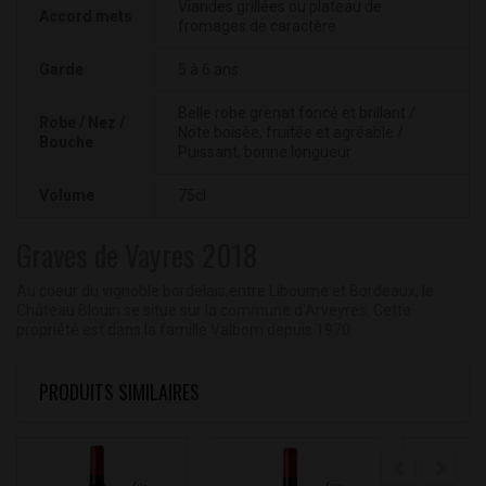
Viandes grillées ou plateau de
Accord mets
fromages de caractère
Garde
5 à 6 ans
Belle robe grenat foncé et brillant /
Robe / Nez /
Note boisée, fruitée et agréable /
Bouche
Puissant, bonne longueur
Volume
75cl
Graves de Vayres 2018
Au coeur du vignoble bordelais,entre Libourne et Bordeaux, le
Château Blouin se situe sur la commune d'Arveyres. Cette
propriété est dans la famille Valbom depuis 1970.
PRODUITS SIMILAIRES