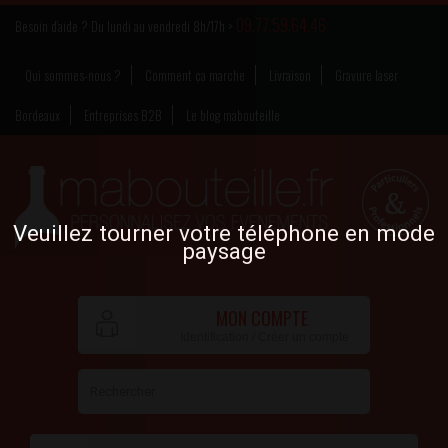
09.77.59.64.46
Besoin d’aide ? Du lundi au vendredi 8h/17h >
Qui sommes-nous ?
Comment ça marche
Livraison
Gravure laser
Bordeaux
Entreprises B2B
Le blog mabouteille
Veuillez tourner votre téléphone en mode
paysage
MON COMPTE
Identification / Créer un compte