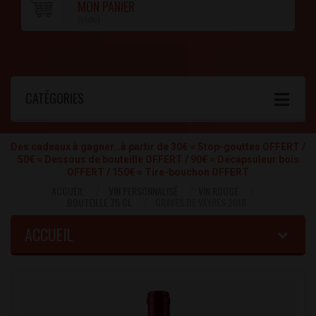
MON PANIER
(vide)
CATÉGORIES
Des cadeaux à gagner…à partir de 30€ = Stop-gouttes OFFERT /
50€ = Dessous de bouteille OFFERT / 90€ = Décapsuleur bois
OFFERT / 150€ = Tire-bouchon OFFERT
ACCUEIL
VIN PERSONNALISÉ
VIN ROUGE
BOUTEILLE 75 CL
GRAVES DE VAYRES 2018
ACCUEIL