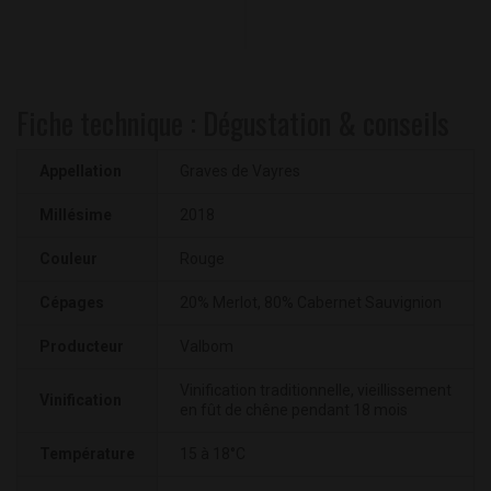
Fiche technique : Dégustation & conseils
Appellation
Graves de Vayres
Millésime
2018
Couleur
Rouge
Cépages
20% Merlot, 80% Cabernet Sauvignion
Producteur
Valbom
Vinification traditionnelle, vieillissement
Vinification
en fût de chêne pendant 18 mois
Température
15 à 18°C