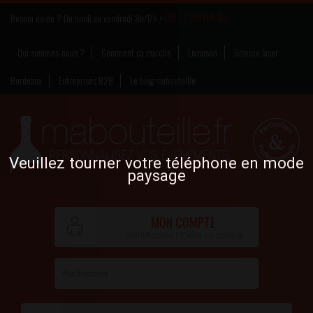
09.77.59.64.46
Besoin d’aide ? Du lundi au vendredi 8h/17h >
Qui sommes-nous ?
Comment ça marche
Livraison
Gravure laser
Bordeaux
Entreprises B2B
Le blog mabouteille
Veuillez tourner votre téléphone en mode
paysage
MON COMPTE
Identification / Créer un compte