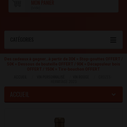
MON PANIER
(vide)
CATÉGORIES
Des cadeaux à gagner…à partir de 30€ = Stop-gouttes OFFERT /
50€ = Dessous de bouteille OFFERT / 90€ = Décapsuleur bois
OFFERT / 150€ = Tire-bouchon OFFERT
ACCUEIL
VIN PERSONNALISÉ
VIN ROUGE
CROZES-
HERMITAGE 2023
ACCUEIL