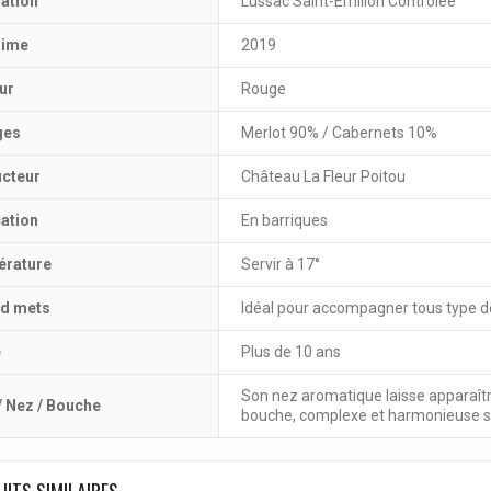
lation
Lussac Saint-Emilion Contrôlée
sime
2019
ur
Rouge
ges
Merlot 90% / Cabernets 10%
cteur
Château La Fleur Poitou
cation
En barriques
rature
Servir à 17°
d mets
Idéal pour accompagner tous type de
e
Plus de 10 ans
Son nez aromatique laisse apparaîtr
/ Nez / Bouche
bouche, complexe et harmonieuse se 