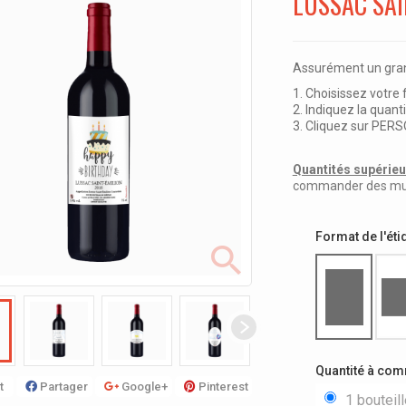
LUSSAC SAI
Assurément un grand
1. Choisissez votre
2. Indiquez la quanti
3. Cliquez sur PE
Quantités supérieur
commander des multi
Format de l'éti
Quantité à co
t
Partager
Google+
Pinterest
1 bouteil