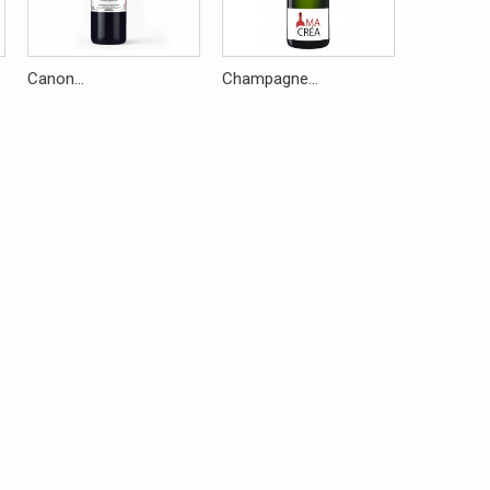
Canon...
Champagne...
Tire-bouch