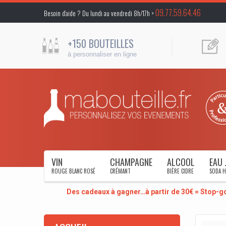
09.77.59.64.46
Besoin d’aide ? Du lundi au vendredi 8h/17h >
+150 BOUTEILLES
à personnaliser en ligne
VIN
CHAMPAGNE
ALCOOL
EAU 
ROUGE BLANC ROSÉ
CRÉMANT
BIÈRE CIDRE
SODA H
Des cadeaux à gagner…à partir de 30€ = Stop-g