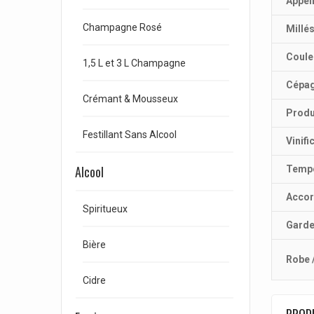
Appel
Champagne Rosé
Millé
Coule
1,5 L et 3 L Champagne
Cépa
Crémant & Mousseux
Produ
Festillant Sans Alcool
Vinifi
Alcool
Tempé
Accor
Spiritueux
Gard
Bière
Robe 
Cidre