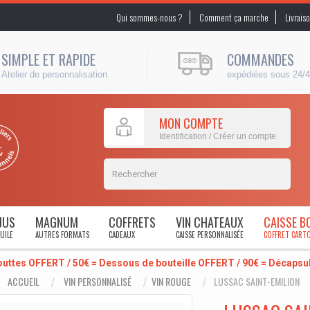
Qui sommes-nous ?
Comment ça marche
Livrais
SIMPLE ET RAPIDE
COMMANDES
Atelier de personnalisation
expédiées sous 24/
MON COMPTE
Identification / Créer un compte
JUS
MAGNUM
COFFRETS
VIN CHATEAUX
CAISSE B
UILE
AUTRES FORMATS
CADEAUX
CAISSE PERSONNALISÉE
COFFRET CART
outtes OFFERT / 50€ = Dessous de bouteille OFFERT / 90€ = Décaps
ACCUEIL
VIN PERSONNALISÉ
VIN ROUGE
LUSSAC SAINT-EMILION