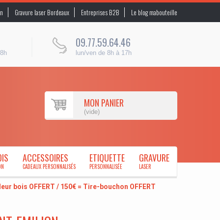
on
Gravure laser Bordeaux
Entreprises B2B
Le blog mabouteille
09.77.59.64.46
48h
lun/ven de 8h à 17h
MON PANIER
(vide)
OIS
ACCESSOIRES
ETIQUETTE
GRAVURE
ON
CADEAUX PERSONNALISÉS
PERSONNALISÉE
LASER
uleur bois OFFERT / 150€ = Tire-bouchon OFFERT