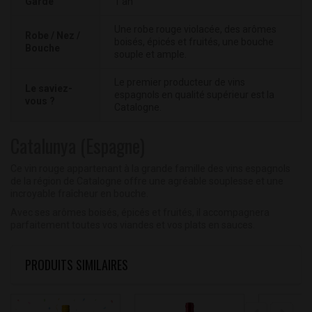
Garde
1 an
Une robe rouge violacée, des arômes
Robe / Nez /
boisés, épicés et fruités, une bouche
Bouche
souple et ample.
Le premier producteur de vins
Le saviez-
espagnols en qualité supérieur est la
vous ?
Catalogne.
Catalunya (Espagne)
Ce vin rouge appartenant à la grande famille des vins espagnols
de la région de Catalogne offre une agréable souplesse et une
incroyable fraîcheur en bouche.
Avec ses arômes boisés, épicés et fruités, il accompagnera
parfaitement toutes vos viandes et vos plats en sauces.
PRODUITS SIMILAIRES