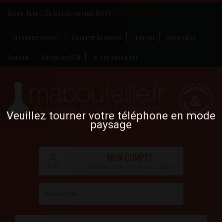
09.77.59.64.46
Besoin d’aide ? Du lundi au vendredi 8h/17h >
Qui sommes-nous ?
Comment ça marche
Livraison
Gravure laser
Bordeaux
Entreprises B2B
Le blog mabouteille
Veuillez tourner votre téléphone en mode
paysage
MON COMPTE
Identification / Créer un compte