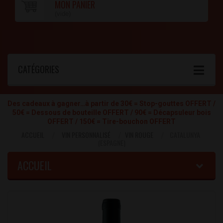
MON PANIER
(vide)
CATÉGORIES
Des cadeaux à gagner…à partir de 30€ = Stop-gouttes OFFERT /
50€ = Dessous de bouteille OFFERT / 90€ = Décapsuleur bois
OFFERT / 150€ = Tire-bouchon OFFERT
ACCUEIL
VIN PERSONNALISÉ
VIN ROUGE
CATALUNYA
(ESPAGNE)
ACCUEIL